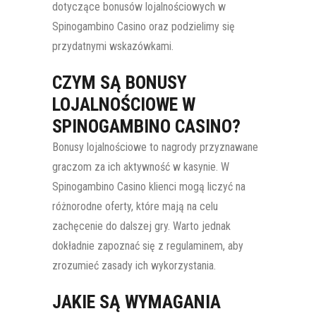
dotyczące bonusów lojalnościowych w
Spinogambino Casino oraz podzielimy się
przydatnymi wskazówkami.
CZYM SĄ BONUSY
LOJALNOŚCIOWE W
SPINOGAMBINO CASINO?
Bonusy lojalnościowe to nagrody przyznawane
graczom za ich aktywność w kasynie. W
Spinogambino Casino klienci mogą liczyć na
różnorodne oferty, które mają na celu
zachęcenie do dalszej gry. Warto jednak
dokładnie zapoznać się z regulaminem, aby
zrozumieć zasady ich wykorzystania.
JAKIE SĄ WYMAGANIA