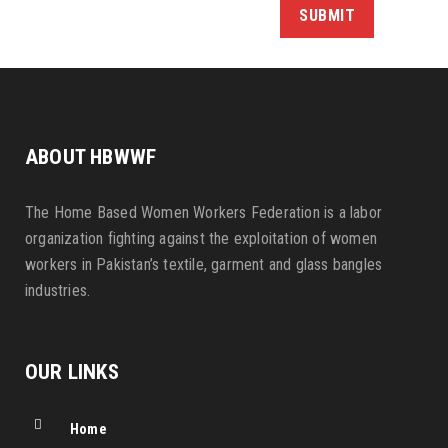
ABOUT HBWWF
The Home Based Women Workers Federation is a labor
organization fighting against the exploitation of women
workers in Pakistan’s textile, garment and glass bangles
industries.
OUR LINKS
Home