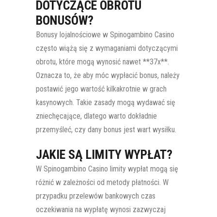
DOTYCZĄCE OBROTU
BONUSÓW?
Bonusy lojalnościowe w Spinogambino Casino
często wiążą się z wymaganiami dotyczącymi
obrotu, które mogą wynosić nawet **37x**.
Oznacza to, że aby móc wypłacić bonus, należy
postawić jego wartość kilkakrotnie w grach
kasynowych. Takie zasady mogą wydawać się
zniechęcające, dlatego warto dokładnie
przemyśleć, czy dany bonus jest wart wysiłku.
JAKIE SĄ LIMITY WYPŁAT?
W Spinogambino Casino limity wypłat mogą się
różnić w zależności od metody płatności. W
przypadku przelewów bankowych czas
oczekiwania na wypłatę wynosi zazwyczaj