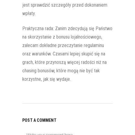
jest sprawdzić szczegóły przed dokonaniem
wpłaty.
Praktyczna rada: Zanim zdecydują się Państwo
na skorzystanie z bonusu lojalnościowego,
zalecam dokładne przeczytanie regulaminu
oraz warunków. Czasami lepiej skupić się na
grach, które przynoszą więcej radości niż na
chasing bonusów, które mogą nie być tak
korzystne, jak się wydaje.
POST A COMMENT