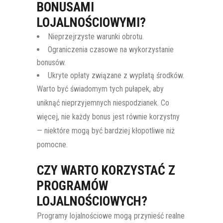
BONUSAMI
LOJALNOŚCIOWYMI?
Nieprzejrzyste warunki obrotu.
Ograniczenia czasowe na wykorzystanie
bonusów.
Ukryte opłaty związane z wypłatą środków.
Warto być świadomym tych pułapek, aby
uniknąć nieprzyjemnych niespodzianek. Co
więcej, nie każdy bonus jest równie korzystny
— niektóre mogą być bardziej kłopotliwe niż
pomocne.
CZY WARTO KORZYSTAĆ Z
PROGRAMÓW
LOJALNOŚCIOWYCH?
Programy lojalnościowe mogą przynieść realne