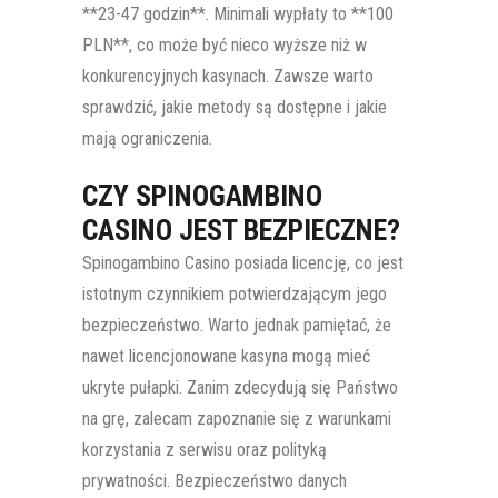
**23-47 godzin**. Minimali wypłaty to **100
PLN**, co może być nieco wyższe niż w
konkurencyjnych kasynach. Zawsze warto
sprawdzić, jakie metody są dostępne i jakie
mają ograniczenia.
CZY SPINOGAMBINO
CASINO JEST BEZPIECZNE?
Spinogambino Casino posiada licencję, co jest
istotnym czynnikiem potwierdzającym jego
bezpieczeństwo. Warto jednak pamiętać, że
nawet licencjonowane kasyna mogą mieć
ukryte pułapki. Zanim zdecydują się Państwo
na grę, zalecam zapoznanie się z warunkami
korzystania z serwisu oraz polityką
prywatności. Bezpieczeństwo danych