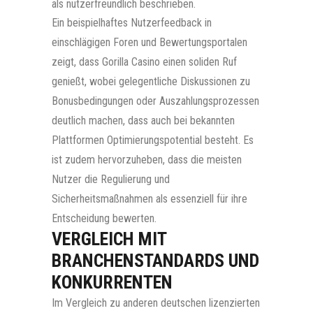
als nutzerfreundlich beschrieben.
Ein beispielhaftes Nutzerfeedback in
einschlägigen Foren und Bewertungsportalen
zeigt, dass Gorilla Casino einen soliden Ruf
genießt, wobei gelegentliche Diskussionen zu
Bonusbedingungen oder Auszahlungsprozessen
deutlich machen, dass auch bei bekannten
Plattformen Optimierungspotential besteht. Es
ist zudem hervorzuheben, dass die meisten
Nutzer die Regulierung und
Sicherheitsmaßnahmen als essenziell für ihre
Entscheidung bewerten.
VERGLEICH MIT
BRANCHENSTANDARDS UND
KONKURRENTEN
Im Vergleich zu anderen deutschen lizenzierten