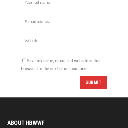
Save my name, email, and website in this
browser for the next time I comment.
ABOUT HBWWF