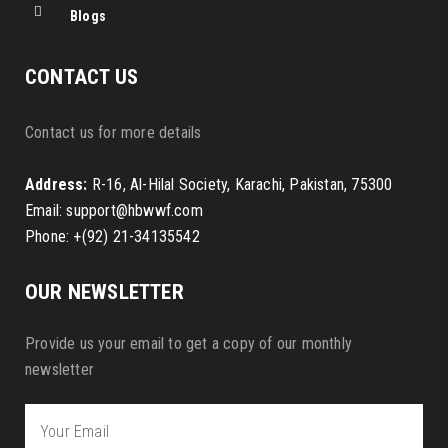
Blogs
CONTACT US
Contact us for more details
Address:
R-16, Al-Hilal Society, Karachi, Pakistan, 75300
Email: support@hbwwf.com
Phone: +(92) 21-34135542
OUR NEWSLETTER
Provide us your email to get a copy of our monthly
newsletter