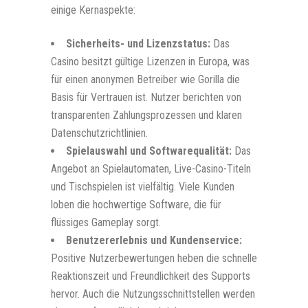
einige Kernaspekte:
Sicherheits- und Lizenzstatus:
Das
Casino besitzt gültige Lizenzen in Europa, was
für einen anonymen Betreiber wie Gorilla die
Basis für Vertrauen ist. Nutzer berichten von
transparenten Zahlungsprozessen und klaren
Datenschutzrichtlinien.
Spielauswahl und Softwarequalität:
Das
Angebot an Spielautomaten, Live-Casino-Titeln
und Tischspielen ist vielfältig. Viele Kunden
loben die hochwertige Software, die für
flüssiges Gameplay sorgt.
Benutzererlebnis und Kundenservice:
Positive Nutzerbewertungen heben die schnelle
Reaktionszeit und Freundlichkeit des Supports
hervor. Auch die Nutzungsschnittstellen werden