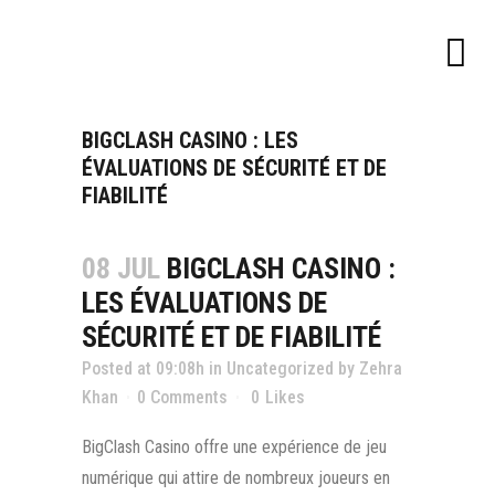
BIGCLASH CASINO : LES
ÉVALUATIONS DE SÉCURITÉ ET DE
FIABILITÉ
08 JUL
BIGCLASH CASINO :
LES ÉVALUATIONS DE
SÉCURITÉ ET DE FIABILITÉ
Posted at 09:08h
in
Uncategorized
by
Zehra
Khan
0 Comments
0
Likes
BigClash Casino offre une expérience de jeu
numérique qui attire de nombreux joueurs en