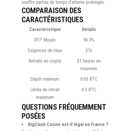
souffre parfois de temps d’attente prolongés.
COMPARAISON DES
CARACTÉRISTIQUES
Caractéristique
Détails
RTP Moyen
96.3%
Exigences de mise
37x
Retraits en crypto
31 heures en
moyenne
Dépôt minimum
0.05 BTC
Limite de retrait
0.5 BTC
maximum
QUESTIONS FRÉQUEMMENT
POSÉES
BigClash Casino est-il légal en France ?