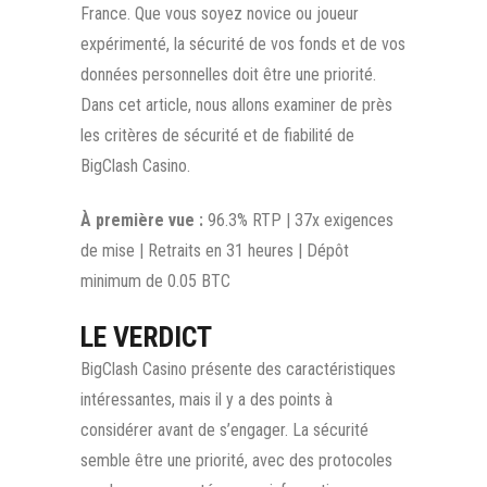
France. Que vous soyez novice ou joueur
expérimenté, la sécurité de vos fonds et de vos
données personnelles doit être une priorité.
Dans cet article, nous allons examiner de près
les critères de sécurité et de fiabilité de
BigClash Casino.
À première vue :
96.3% RTP | 37x exigences
de mise | Retraits en 31 heures | Dépôt
minimum de 0.05 BTC
LE VERDICT
BigClash Casino présente des caractéristiques
intéressantes, mais il y a des points à
considérer avant de s’engager. La sécurité
semble être une priorité, avec des protocoles