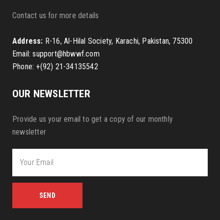
Contact us for more details
Address:
R-16, Al-Hilal Society, Karachi, Pakistan, 75300
Email: support@hbwwf.com
Phone: +(92) 21-34135542
OUR NEWSLETTER
Provide us your email to get a copy of our monthly
newsletter