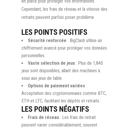
en place pour protéger vos informations.
Cependant, les frais de réseau et la vitesse des
retraits peuvent parfois poser problème.
LES POINTS POSITIFS
Sécurité renforcée
: BigClash utilise un
chiffrement avancé pour protéger vos données
personnelles.
Vaste sélection de jeux
: Plus de 1,840
jeux sont disponibles, allant des machines à
sous aux jeux de table.
Options de paiement variées
:
Acceptation des cryptomonnaies comme BTC,
ETH et LTC, facilitant les dépôts et retraits.
LES POINTS NÉGATIFS
Frais de réseau
: Les frais de retrait
peuvent varier considérablement, souvent