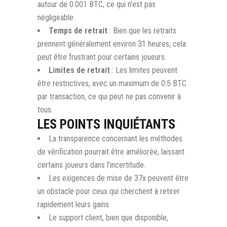
autour de 0.001 BTC, ce qui n’est pas
négligeable.
Temps de retrait
: Bien que les retraits
prennent généralement environ 31 heures, cela
peut être frustrant pour certains joueurs.
Limites de retrait
: Les limites peuvent
être restrictives, avec un maximum de 0.5 BTC
par transaction, ce qui peut ne pas convenir à
tous.
LES POINTS INQUIÉTANTS
La transparence concernant les méthodes
de vérification pourrait être améliorée, laissant
certains joueurs dans l’incertitude.
Les exigences de mise de 37x peuvent être
un obstacle pour ceux qui cherchent à retirer
rapidement leurs gains.
Le support client, bien que disponible,