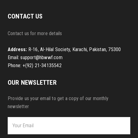
CONTACT US
Contact us for more details
Address:
R-16, Al-Hilal Society, Karachi, Pakistan, 75300
Email: support@hbwwf.com
Phone: +(92) 21-34135542
OUR NEWSLETTER
Provide us your email to get a copy of our monthly
newsletter