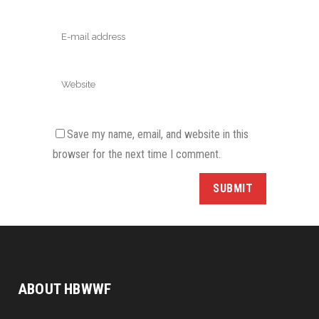
Save my name, email, and website in this
browser for the next time I comment.
ABOUT HBWWF