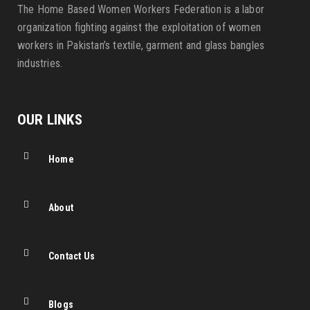
The Home Based Women Workers Federation is a labor
organization fighting against the exploitation of women
workers in Pakistan’s textile, garment and glass bangles
industries.
OUR LINKS
Home
About
Contact Us
Blogs