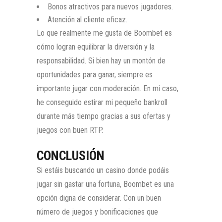
Bonos atractivos para nuevos jugadores.
Atención al cliente eficaz.
Lo que realmente me gusta de Boombet es
cómo logran equilibrar la diversión y la
responsabilidad. Si bien hay un montón de
oportunidades para ganar, siempre es
importante jugar con moderación. En mi caso,
he conseguido estirar mi pequeño bankroll
durante más tiempo gracias a sus ofertas y
juegos con buen RTP.
CONCLUSIÓN
Si estáis buscando un casino donde podáis
jugar sin gastar una fortuna, Boombet es una
opción digna de considerar. Con un buen
número de juegos y bonificaciones que