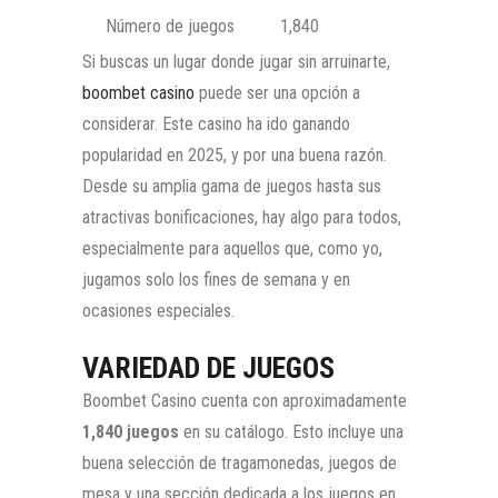
Número de juegos
1,840
Si buscas un lugar donde jugar sin arruinarte,
boombet casino
puede ser una opción a
considerar. Este casino ha ido ganando
popularidad en 2025, y por una buena razón.
Desde su amplia gama de juegos hasta sus
atractivas bonificaciones, hay algo para todos,
especialmente para aquellos que, como yo,
jugamos solo los fines de semana y en
ocasiones especiales.
VARIEDAD DE JUEGOS
Boombet Casino cuenta con aproximadamente
1,840 juegos
en su catálogo. Esto incluye una
buena selección de tragamonedas, juegos de
mesa y una sección dedicada a los juegos en