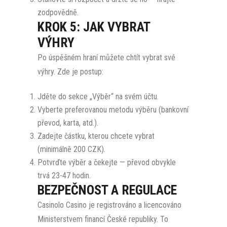
zodpovědně.
KROK 5: JAK VYBRAT
VÝHRY
Po úspěšném hraní můžete chtít vybrat své
výhry. Zde je postup:
Jděte do sekce „Výběr“ na svém účtu.
Vyberte preferovanou metodu výběru (bankovní
převod, karta, atd.).
Zadejte částku, kterou chcete vybrat
(minimálně 200 CZK).
Potvrďte výběr a čekejte — převod obvykle
trvá 23-47 hodin.
BEZPEČNOST A REGULACE
Casinolo Casino je registrováno a licencováno
Ministerstvem financí České republiky. To