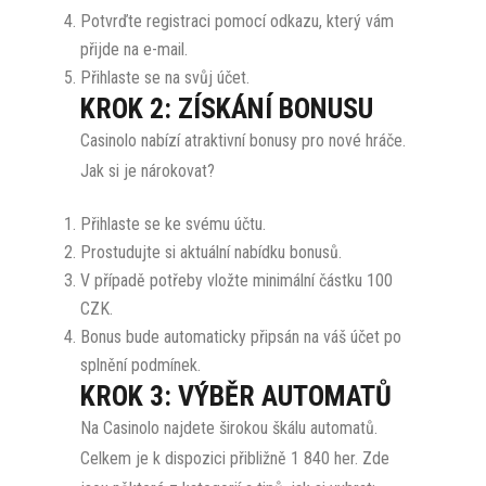
Potvrďte registraci pomocí odkazu, který vám
přijde na e-mail.
Přihlaste se na svůj účet.
KROK 2: ZÍSKÁNÍ BONUSU
Casinolo nabízí atraktivní bonusy pro nové hráče.
Jak si je nárokovat?
Přihlaste se ke svému účtu.
Prostudujte si aktuální nabídku bonusů.
V případě potřeby vložte minimální částku 100
CZK.
Bonus bude automaticky připsán na váš účet po
splnění podmínek.
KROK 3: VÝBĚR AUTOMATŮ
Na Casinolo najdete širokou škálu automatů.
Celkem je k dispozici přibližně 1 840 her. Zde