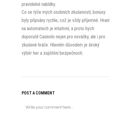
pravidelné nabídky.
Co se týče mých osobních zkušeností, bonusy
byly připsány rychle, což je vždy příjemné. Hraní
na automatech je intuitivní, a proto bych
doporučil Casinolo nejen pro nováčky, ale i pro
zkušené hráče. Hlavním důvodem je široký
výběr her a zajištění bezpečnosti.
POST A COMMENT