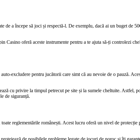
nainte de a începe să joci și respectă-l. De exemplu, dacă ai un buget d
n Casino oferă aceste instrumente pentru a te ajuta să-ți controlezi chel
auto-excludere pentru jucătorii care simt că au nevoie de o pauză. Acest 
ează cu privire la timpul petrecut pe site și la sumele cheltuite. Astfel, p
le de siguranță.
ate reglementările românești. Acest lucru oferă un nivel de protecție pe
e protejează de posibilele probleme legate de jocuri de noroc și îți garant