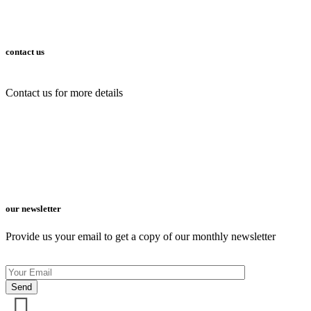
Blogs
contact us
Contact us for more details
Address:
R-16, Al-Hilal Society, Karachi, Pakistan, 75300
Email: support@hbwwf.com
Phone: +(92) 21-34135542
our newsletter
Provide us your email to get a copy of our monthly newsletter