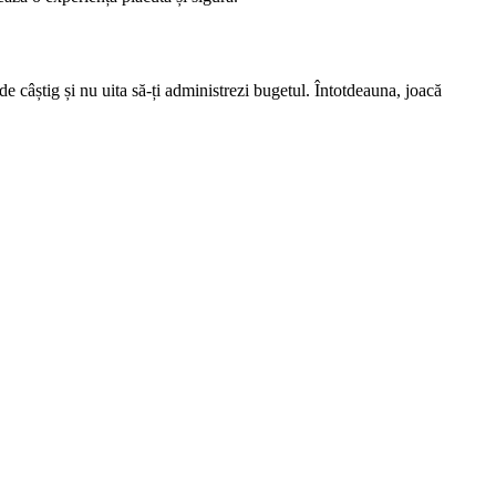
de câștig și nu uita să-ți administrezi bugetul. Întotdeauna, joacă