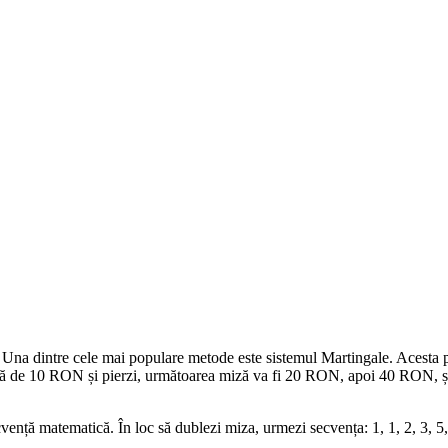
g. Una dintre cele mai populare metode este sistemul Martingale. Acesta
ză de 10 RON și pierzi, următoarea miză va fi 20 RON, apoi 40 RON, și 
vență matematică. În loc să dublezi miza, urmezi secvența: 1, 1, 2, 3, 5,