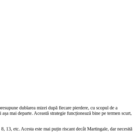
 presupune dublarea mizei după fiecare pierdere, cu scopul de a
așa mai departe. Această strategie funcționează bine pe termen scurt,
 8, 13, etc. Acesta este mai puțin riscant decât Martingale, dar necesită