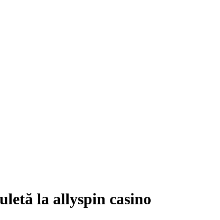
uletă la allyspin casino