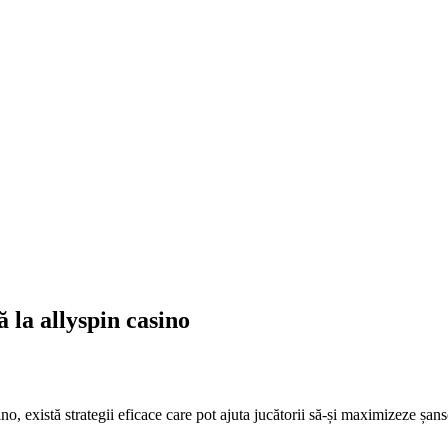
 la allyspin casino
no, există strategii eficace care pot ajuta jucătorii să-și maximizeze șans