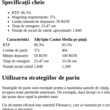
Specificații cheie
RTP: 96.3%
Wagering requirements: 37x
Limita minimă de depunere: 50 RON
Timp de retragere: 23-47 ore
Număr de jocuri de ruletă: aproximativ 1,840
Caracteristici
AllySpin Casino
Media pe piață
RTP
96.3%
95.5%
Cerințe de pariu
37x
40x
Minim depunere
50 RON
100 RON
Timp de retragere
23-47 ore
25-50 ore
Număr jocuri ruletă
1,840
1,500
Utilizarea strategiilor de pariu
Strategiile de pariu sunt esențiale pentru a maximiza șansele de câști
recupera toate pierderile anterioare. De exemplu, dacă începi cu o mi
dar poate duce rapid la pierderi mari.
Un alt sistem eficient este sistemul Fibonacci, care se bazează pe o sec
răbdare și disciplină.