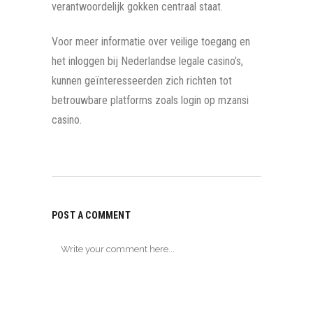
verantwoordelijk gokken centraal staat.
Voor meer informatie over veilige toegang en
het inloggen bij Nederlandse legale casino’s,
kunnen geïnteresseerden zich richten tot
betrouwbare platforms zoals login op mzansi
casino.
POST A COMMENT