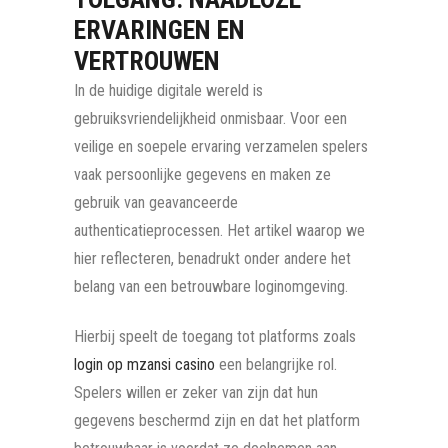
ERVARINGEN EN
VERTROUWEN
In de huidige digitale wereld is
gebruiksvriendelijkheid onmisbaar. Voor een
veilige en soepele ervaring verzamelen spelers
vaak persoonlijke gegevens en maken ze
gebruik van geavanceerde
authenticatieprocessen. Het artikel waarop we
hier reflecteren, benadrukt onder andere het
belang van een betrouwbare loginomgeving.
Hierbij speelt de toegang tot platforms zoals
login op mzansi casino
een belangrijke rol.
Spelers willen er zeker van zijn dat hun
gegevens beschermd zijn en dat het platform