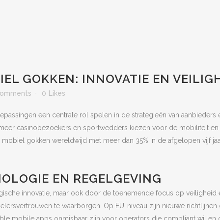
EL GOKKEN: INNOVATIE EN VEILIG
Comments
0
Likes
oepassingen een centrale rol spelen in de strategieën van aanbieders 
ds meer casinobezoekers en sportwedders kiezen voor de mobiliteit e
van mobiel gokken wereldwijd met meer dan 35% in de afgelopen vijf j
NOLOGIE EN REGELGEVING
ische innovatie, maar ook door de toenemende focus op veiligheid en
lersvertrouwen te waarborgen. Op EU-niveau zijn nieuwe richtlijnen
ble mobile apps onmisbaar zijn voor operators die compliant willen 