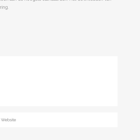
ring.