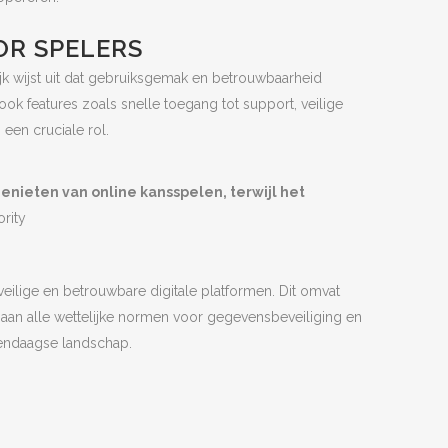
OR SPELERS
jk wijst uit dat gebruiksgemak en betrouwbaarheid
ok features zoals snelle toegang tot support, veilige
een cruciale rol.
enieten van online kansspelen, terwijl het
rity
eilige en betrouwbare digitale platformen. Dit omvat
t aan alle wettelijke normen voor gegevensbeveiliging en
edendaagse landschap.