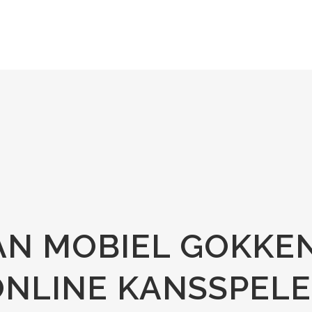
N MOBIEL GOKKEN
 ONLINE KANSSPEL