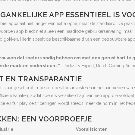
GANKELIJKE APP ESSENTIEEL IS VO
l apparaat niet langer een extra optie, maar de standaard. De prakti
tworpen app biedt niet alleen een naadloze gebruikerservaring, maar o
d gokken. Hierin speelt de beschikbaarheid van een betrouwbare app 
trouwen dat spelers nodig hebben om met een gerust hart te g
erde markten ondersteunt.”
– Industry Expert, Dutch Gaming Autho
T EN TRANSPARANTIE
is aangescherpt, moeten operators investeren in het aanbieden van v
fficiële kanalen, zodat spelers verzekerd zijn van een app die voldoe
rmatie en fair play certificeringen wordt steeds meer de norm in het h
KKEN: EEN VOORPROEFJE
dustrie
Vooruitzichten