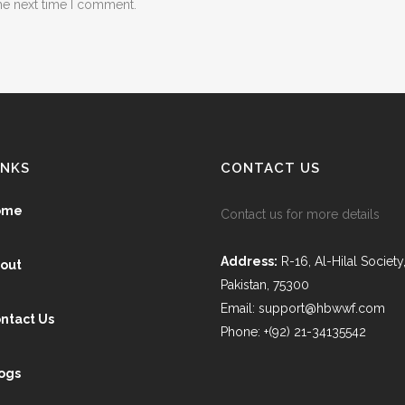
he next time I comment.
INKS
CONTACT US
ome
Contact us for more details
Address:
R-16, Al-Hilal Society,
out
Pakistan, 75300
Email: support@hbwwf.com
ntact Us
Phone: +(92) 21-34135542
ogs