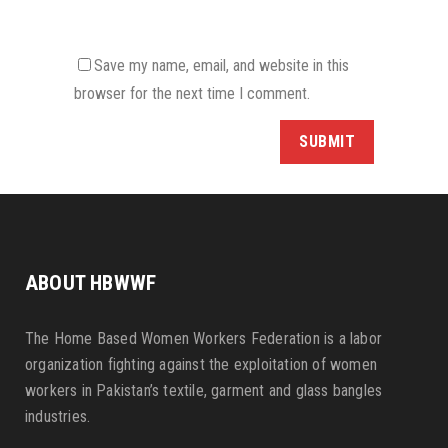
Save my name, email, and website in this
browser for the next time I comment.
ABOUT HBWWF
The Home Based Women Workers Federation is a labor
organization fighting against the exploitation of women
workers in Pakistan’s textile, garment and glass bangles
industries.