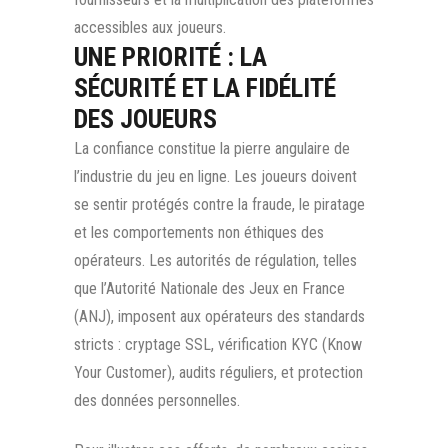
accessibles aux joueurs.
UNE PRIORITÉ : LA
SÉCURITÉ ET LA FIDÉLITÉ
DES JOUEURS
La confiance constitue la pierre angulaire de
l’industrie du jeu en ligne. Les joueurs doivent
se sentir protégés contre la fraude, le piratage
et les comportements non éthiques des
opérateurs. Les autorités de régulation, telles
que l’Autorité Nationale des Jeux en France
(ANJ), imposent aux opérateurs des standards
stricts : cryptage SSL, vérification KYC (Know
Your Customer), audits réguliers, et protection
des données personnelles.