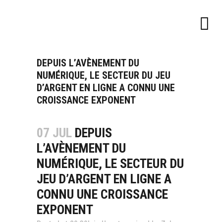
DEPUIS L’AVÈNEMENT DU
NUMÉRIQUE, LE SECTEUR DU JEU
D’ARGENT EN LIGNE A CONNU UNE
CROISSANCE EXPONENT
07 JUL
DEPUIS
L’AVÈNEMENT DU
NUMÉRIQUE, LE SECTEUR DU
JEU D’ARGENT EN LIGNE A
CONNU UNE CROISSANCE
EXPONENT