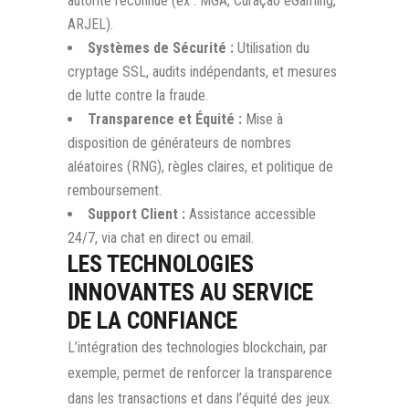
autorité reconnue (ex : MGA, Curaçao eGaming,
ARJEL).
Systèmes de Sécurité :
Utilisation du
cryptage SSL, audits indépendants, et mesures
de lutte contre la fraude.
Transparence et Équité :
Mise à
disposition de générateurs de nombres
aléatoires (RNG), règles claires, et politique de
remboursement.
Support Client :
Assistance accessible
24/7, via chat en direct ou email.
LES TECHNOLOGIES
INNOVANTES AU SERVICE
DE LA CONFIANCE
L’intégration des technologies blockchain, par
exemple, permet de renforcer la transparence
dans les transactions et dans l’équité des jeux.