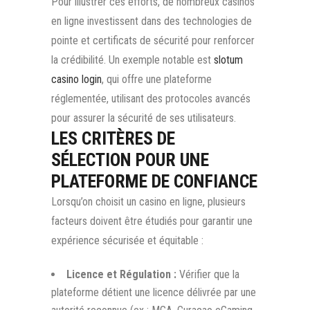
Pour illustrer ces efforts, de nombreux casinos
en ligne investissent dans des technologies de
pointe et certificats de sécurité pour renforcer
la crédibilité. Un exemple notable est
slotum
casino login
, qui offre une plateforme
réglementée, utilisant des protocoles avancés
pour assurer la sécurité de ses utilisateurs.
LES CRITÈRES DE
SÉLECTION POUR UNE
PLATEFORME DE CONFIANCE
Lorsqu’on choisit un casino en ligne, plusieurs
facteurs doivent être étudiés pour garantir une
expérience sécurisée et équitable :
Licence et Régulation :
Vérifier que la
plateforme détient une licence délivrée par une