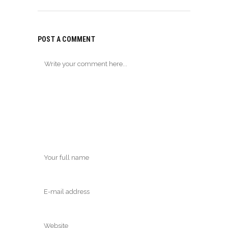
POST A COMMENT