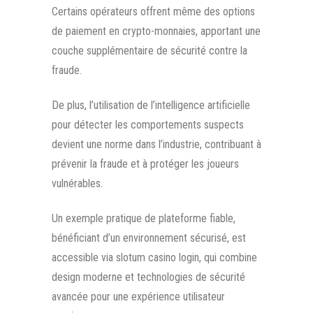
Certains opérateurs offrent même des options
de paiement en crypto-monnaies, apportant une
couche supplémentaire de sécurité contre la
fraude.
De plus, l’utilisation de l’intelligence artificielle
pour détecter les comportements suspects
devient une norme dans l’industrie, contribuant à
prévenir la fraude et à protéger les joueurs
vulnérables.
Un exemple pratique de plateforme fiable,
bénéficiant d’un environnement sécurisé, est
accessible via slotum casino login, qui combine
design moderne et technologies de sécurité
avancée pour une expérience utilisateur