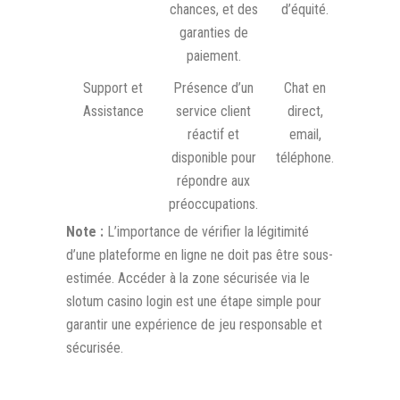
chances, et des
d’équité.
garanties de
paiement.
Support et
Présence d’un
Chat en
Assistance
service client
direct,
réactif et
email,
disponible pour
téléphone.
répondre aux
préoccupations.
Note :
L’importance de vérifier la légitimité
d’une plateforme en ligne ne doit pas être sous-
estimée. Accéder à la zone sécurisée via le
slotum casino login est une étape simple pour
garantir une expérience de jeu responsable et
sécurisée.