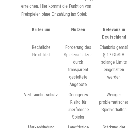
erreichen. Hier kommt die Funktion von
Freispielen ohne Einzahlung ins Spiel:
Kriterium
Nutzen
Relevanz in
Deutschland
Rechtliche
Förderung des
Erlaubnis gemä
Flexibilität
Spielerschutzes
§ 17 GlüStV,
durch
solange Limits
transparent
eingehalten
gestaltete
werden
Angebote
Verbraucherschutz
Geringeres
Weniger
Risiko für
problematische
unerfahrene
Spielverhalten
Spieler
Markenbindung
Langfristige
Stärkung der