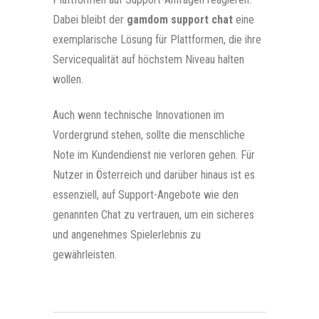
Dabei bleibt der
gamdom support chat
eine
exemplarische Lösung für Plattformen, die ihre
Servicequalität auf höchstem Niveau halten
wollen.
Auch wenn technische Innovationen im
Vordergrund stehen, sollte die menschliche
Note im Kundendienst nie verloren gehen. Für
Nutzer in Österreich und darüber hinaus ist es
essenziell, auf Support-Angebote wie den
genannten Chat zu vertrauen, um ein sicheres
und angenehmes Spielerlebnis zu
gewährleisten.