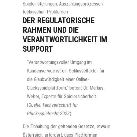
Spieleinstellungen, Auszahlungsprozessen,
technischen Problemen
DER REGULATORISCHE
RAHMEN UND DIE
VERANTWORTLICHKEIT IM
SUPPORT
“Verantwortungsvoller Umgang im
Kundenservice ist ein Schlüsselfaktor für
die Glaubwürdigkeit einer Online-
Glücksspielplattform,” betont Dr. Markus
Weber, Experte für Spielersicherheit
(
Quelle: Fachzeitschrift für
Glücksspielrecht 2023
).
Die Einhaltung der geltenden Gesetze, etwa in
Österreich, erfordert, dass Plattformen