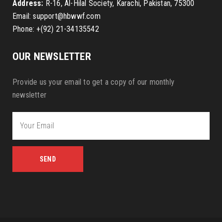
Address:
R-16, Al-Hilal Society, Karachi, Pakistan, 75300
Email: support@hbwwf.com
Phone: +(92) 21-34135542
OUR NEWSLETTER
Provide us your email to get a copy of our monthly
newsletter