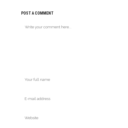
POST A COMMENT