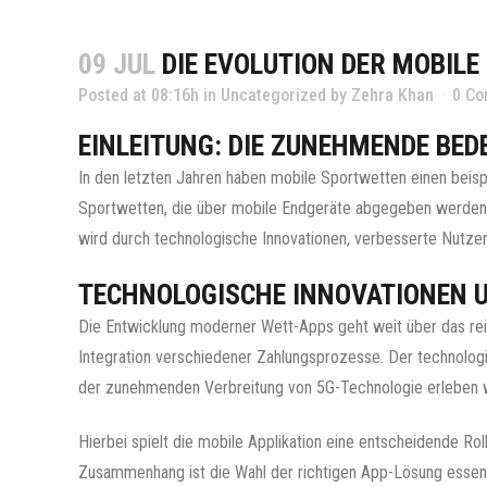
09 JUL
DIE EVOLUTION DER MOBILE
Posted at 08:16h
in
Uncategorized
by
Zehra Khan
0 C
EINLEITUNG: DIE ZUNEHMENDE BE
In den letzten Jahren haben mobile Sportwetten einen beispi
Sportwetten, die über mobile Endgeräte abgegeben werden, i
wird durch technologische Innovationen, verbesserte Nutze
TECHNOLOGISCHE INNOVATIONEN 
Die Entwicklung moderner Wett-Apps geht weit über das rein
Integration verschiedener Zahlungsprozesse. Der technologi
der zunehmenden Verbreitung von 5G-Technologie erleben wir
Hierbei spielt die mobile Applikation eine entscheidende Rol
Zusammenhang ist die Wahl der richtigen App-Lösung essentie