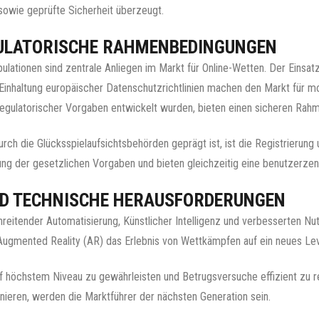
sowie geprüfte Sicherheit überzeugt.
ULATORISCHE RAHMENBEDINGUNGEN
ationen sind zentrale Anliegen im Markt für Online-Wetten. Der Einsatz
 Einhaltung europäischer Datenschutzrichtlinien machen den Markt für
egulatorischer Vorgaben entwickelt wurden, bieten einen sicheren Rahme
rch die Glücksspielaufsichtsbehörden geprägt ist, ist die Registrieru
ung der gesetzlichen Vorgaben und bieten gleichzeitig eine benutzerzent
ND TECHNISCHE HERAUSFORDERUNGEN
reitender Automatisierung, Künstlicher Intelligenz und verbesserten Nutz
ugmented Reality (AR) das Erlebnis von Wettkämpfen auf ein neues Lev
f höchstem Niveau zu gewährleisten und Betrugsversuche effizient zu red
eren, werden die Marktführer der nächsten Generation sein.