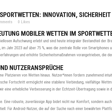
 SPORTWETTEN: INNOVATION, SICHERHEI
omments
0
Likes
DEUTUNG MOBILER WETTEN IM SPORTWET
ellosen Aufschwung erlebt und sind heute integraler Bestandteil der Br
m Jahr 2023 auf über 75 %, was die zentrale Rolle von Smartphones und
rerfahrungen und erhöhte Sicherheitsmaßnahmen vorangetrieben, die de
UND NUTZERANSPRÜCHE
e Platzieren von Wetten hinaus. Nutzer*innen fordern zunehmend intuit
sche Fortschritt ermöglicht eine stabilere Verbindung, vielfältige Wett
 eine erhebliche Verbesserung in der Echtzeit-Übertragung sowie in der
le. Eine robuste, zuverlässige App bidet nicht nur Komfort, sondern auc
ll. Für Android-Nutzer, die auf der Suche nach einer bewährten Plattfo