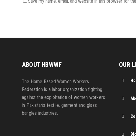
Save my name, email, and website in this browser for th
ABOUT HBWWF
OUR L
H
The Home Based Women Workers
Federation is a labor organization fighting
against the exploitation of women workers
Ab
in Pakistan’s textile, garment and glass
bangles industries.
Co
Bl