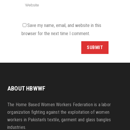
Save my name, email, and website in this
browser for the next time I comment.
ABOUT HBWWF
The Home Based Women Workers Federation is a labor
organization fighting against the exploitation of women
workers in Pakistan’s textile, garment and glass bangles
industries.