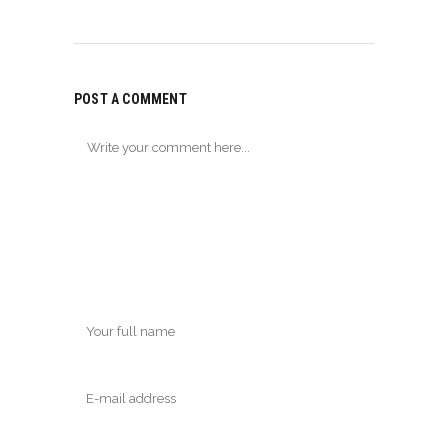
POST A COMMENT