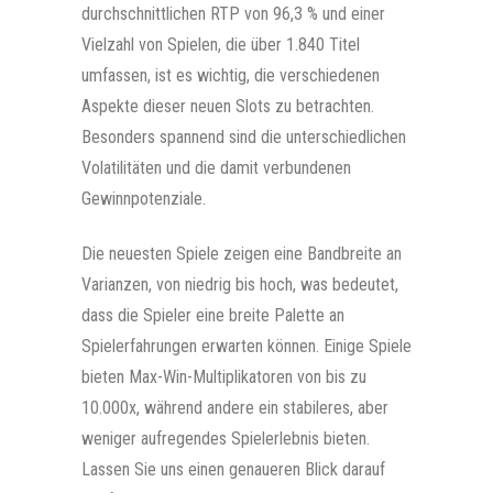
durchschnittlichen RTP von 96,3 % und einer
Vielzahl von Spielen, die über 1.840 Titel
umfassen, ist es wichtig, die verschiedenen
Aspekte dieser neuen Slots zu betrachten.
Besonders spannend sind die unterschiedlichen
Volatilitäten und die damit verbundenen
Gewinnpotenziale.
Die neuesten Spiele zeigen eine Bandbreite an
Varianzen, von niedrig bis hoch, was bedeutet,
dass die Spieler eine breite Palette an
Spielerfahrungen erwarten können. Einige Spiele
bieten Max-Win-Multiplikatoren von bis zu
10.000x, während andere ein stabileres, aber
weniger aufregendes Spielerlebnis bieten.
Lassen Sie uns einen genaueren Blick darauf