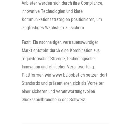
Anbieter werden sich durch ihre Compliance,
innovative Technologien und klare
Kommunikationsstrategien positionieren, um
langfristiges Wachstum zu sichern.
Fazit: Ein nachhaltiger, vertrauenswürdiger
Markt entsteht durch eine Kombination aus
regulatorischer Strenge, technologischer
Innovation und ethischer Verantwortung.
Plattformen wie www baloobet ch setzen dort
Standards und präsentieren sich als Vorreiter
einer sicheren und verantwortungsvollen
Glücksspielbranche in der Schweiz.