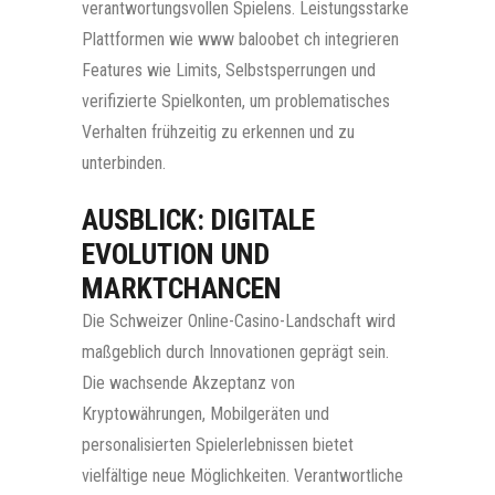
verantwortungsvollen Spielens. Leistungsstarke
Plattformen wie www baloobet ch integrieren
Features wie Limits, Selbstsperrungen und
verifizierte Spielkonten, um problematisches
Verhalten frühzeitig zu erkennen und zu
unterbinden.
AUSBLICK: DIGITALE
EVOLUTION UND
MARKTCHANCEN
Die Schweizer Online-Casino-Landschaft wird
maßgeblich durch Innovationen geprägt sein.
Die wachsende Akzeptanz von
Kryptowährungen, Mobilgeräten und
personalisierten Spielerlebnissen bietet
vielfältige neue Möglichkeiten. Verantwortliche