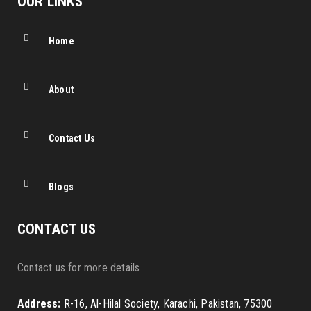
OUR LINKS
Home
About
Contact Us
Blogs
CONTACT US
Contact us for more details
Address:
R-16, Al-Hilal Society, Karachi, Pakistan, 75300