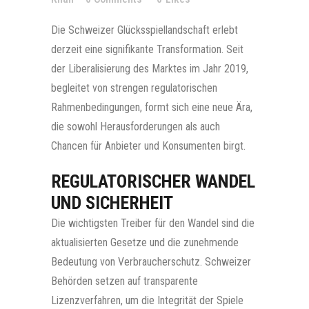
Die Schweizer Glücksspiellandschaft erlebt
derzeit eine signifikante Transformation. Seit
der Liberalisierung des Marktes im Jahr 2019,
begleitet von strengen regulatorischen
Rahmenbedingungen, formt sich eine neue Ära,
die sowohl Herausforderungen als auch
Chancen für Anbieter und Konsumenten birgt.
REGULATORISCHER WANDEL
UND SICHERHEIT
Die wichtigsten Treiber für den Wandel sind die
aktualisierten Gesetze und die zunehmende
Bedeutung von Verbraucherschutz. Schweizer
Behörden setzen auf transparente
Lizenzverfahren, um die Integrität der Spiele