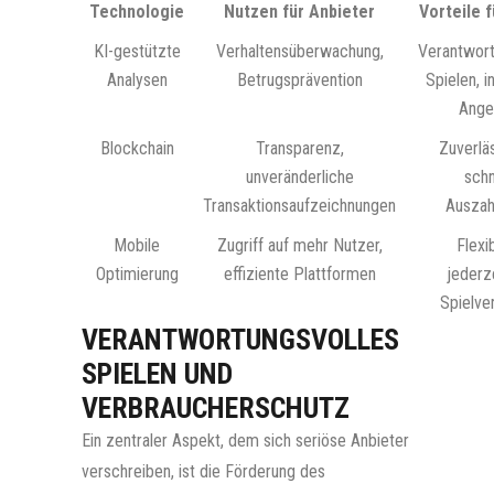
Technologie
Nutzen für Anbieter
Vorteile f
KI-gestützte
Verhaltensüberwachung,
Verantwort
Analysen
Betrugsprävention
Spielen, i
Ange
Blockchain
Transparenz,
Zuverläs
unveränderliche
schn
Transaktionsaufzeichnungen
Auszah
Mobile
Zugriff auf mehr Nutzer,
Flexib
Optimierung
effiziente Plattformen
jederz
Spielve
VERANTWORTUNGSVOLLES
SPIELEN UND
VERBRAUCHERSCHUTZ
Ein zentraler Aspekt, dem sich seriöse Anbieter
verschreiben, ist die Förderung des