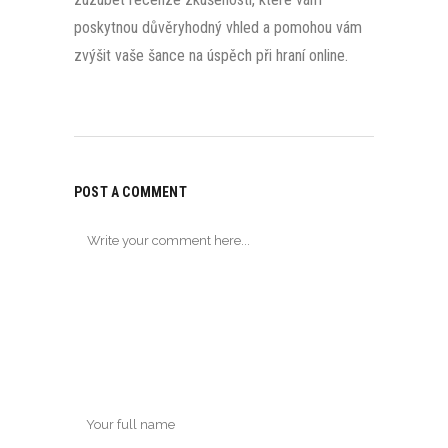
poskytnou důvěryhodný vhled a pomohou vám
zvýšit vaše šance na úspěch při hraní online.
POST A COMMENT