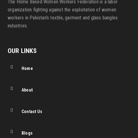
The Home Based Women Workers Federation is a labor
organization fighting against the exploitation of women
workers in Pakistan’s textile, garment and glass bangles
industries.
OUR LINKS
Home
About
Contact Us
Blogs