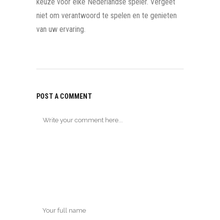
keuze voor elke Nederlandse speler. Vergeet
niet om verantwoord te spelen en te genieten
van uw ervaring.
POST A COMMENT