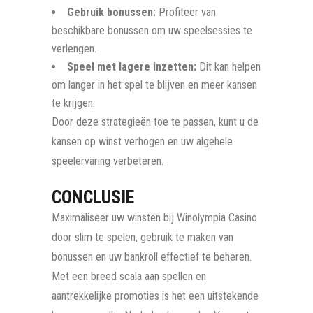
Gebruik bonussen:
Profiteer van
beschikbare bonussen om uw speelsessies te
verlengen.
Speel met lagere inzetten:
Dit kan helpen
om langer in het spel te blijven en meer kansen
te krijgen.
Door deze strategieën toe te passen, kunt u de
kansen op winst verhogen en uw algehele
speelervaring verbeteren.
CONCLUSIE
Maximaliseer uw winsten bij Winolympia Casino
door slim te spelen, gebruik te maken van
bonussen en uw bankroll effectief te beheren.
Met een breed scala aan spellen en
aantrekkelijke promoties is het een uitstekende