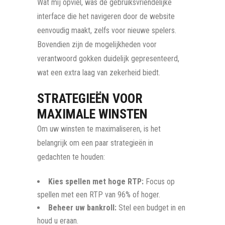
Wat mij opviel, was de gebruiksvriendelijke
interface die het navigeren door de website
eenvoudig maakt, zelfs voor nieuwe spelers.
Bovendien zijn de mogelijkheden voor
verantwoord gokken duidelijk gepresenteerd,
wat een extra laag van zekerheid biedt.
STRATEGIEËN VOOR
MAXIMALE WINSTEN
Om uw winsten te maximaliseren, is het
belangrijk om een paar strategieën in
gedachten te houden:
Kies spellen met hoge RTP:
Focus op
spellen met een RTP van 96% of hoger.
Beheer uw bankroll:
Stel een budget in en
houd u eraan.