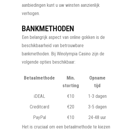
aanbiedingen kunt u uw winsten aanzienlijk
verhogen.
BANKMETHODEN
Een belangrijk aspect van online gokken is de
beschikbaarheid van betrouwbare
bankmethoden. Bij Winolympia Casino zijn de
volgende opties beschikbaar:
Betaalmethode
Min.
Opname
storting
tijd
iDEAL
€10
1-3 dagen
Creditcard
€20
3-5 dagen
PayPal
€10
24-48 uur
Het is cruciaal om een betaalmethode te kiezen