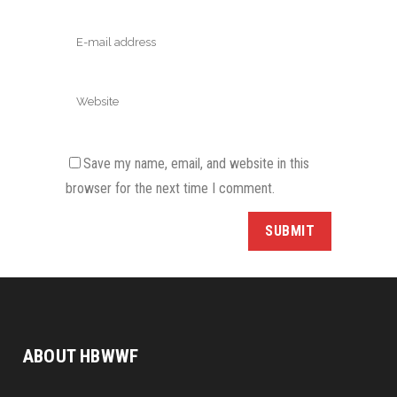
Save my name, email, and website in this
browser for the next time I comment.
ABOUT HBWWF