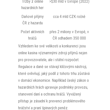
Tržby z online
>$30 mld v Evropě (2022)
hazardních her
Daňové příjmy
cca 4 mld CZK ročně
ČR z hazardu
Počet aktivních
přes 2 miliony v Evropě, v
hráčů
ČR odhadem 350 000
Vzhledem ke své velikosti a konkurenci jsou
online kasina významnými zdroji příjmů nejen
pro provozovatele, ale i státní rozpočet.
Regulace a daně se stávají klíčovými nástroji,
které ovlivňují, jaký podíl z tohoto trhu zůstává
v domácí ekonomice. Například český zákon o
hazardních hrách upravuje podmínky provozu,
stanovení daní a ochranu hráčů. Vyvážený
přístup je zásadní k prevenci problémového
hráčství a praní špinavých peněz.