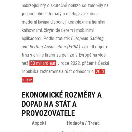
nabízející hry o skutečné peníze se zaměřily na
jednoduché automaty a ruletu, avšak dnes
moderní kasina disponují komplexními herními
knihovnami, živým dealerem i mobilními
aplikacemi. Podle statistik
European Gaming
and Betting Association (EGBA)
vzrostl objem
trhu s online hrami za peníze v Evropě na více
než
30 miliard eur
v roce 2022, přičemž Česká
republika zaznamenala růst odhadem o
20 %
ročně
.
EKONOMICKÉ ROZMĚRY A
DOPAD NA STÁT A
PROVOZOVATELE
Aspekt
Hodnota / Trend