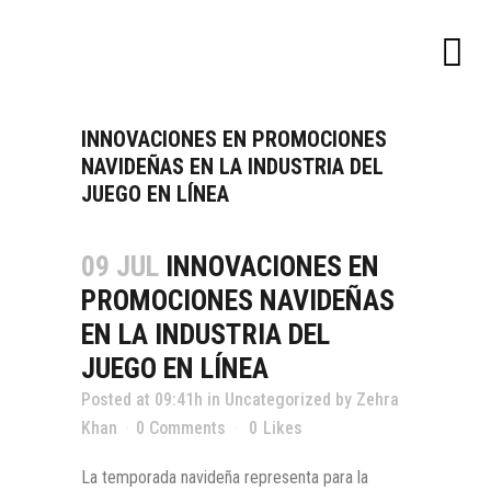
INNOVACIONES EN PROMOCIONES
NAVIDEÑAS EN LA INDUSTRIA DEL
JUEGO EN LÍNEA
09 JUL
INNOVACIONES EN
PROMOCIONES NAVIDEÑAS
EN LA INDUSTRIA DEL
JUEGO EN LÍNEA
Posted at 09:41h
in
Uncategorized
by
Zehra
Khan
0 Comments
0
Likes
La temporada navideña representa para la