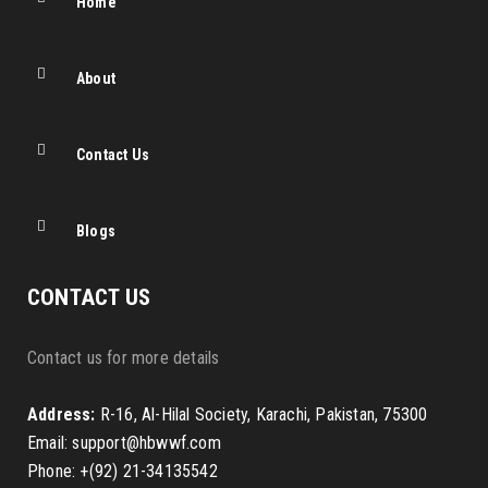
Home
About
Contact Us
Blogs
CONTACT US
Contact us for more details
Address:
R-16, Al-Hilal Society, Karachi, Pakistan, 75300
Email: support@hbwwf.com
Phone: +(92) 21-34135542