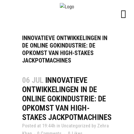
INNOVATIEVE ONTWIKKELINGEN IN
DE ONLINE GOKINDUSTRIE: DE
OPKOMST VAN HIGH-STAKES
JACKPOTMACHINES
06 JUL
INNOVATIEVE
ONTWIKKELINGEN IN DE
ONLINE GOKINDUSTRIE: DE
OPKOMST VAN HIGH-
STAKES JACKPOTMACHINES
Posted at 19:44h
in
Uncategorized
by
Zehra
Khan
0 Comments
0
Likes