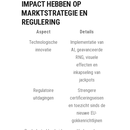
IMPACT HEBBEN OP
MARKTSTRATEGIE EN
REGULERING
Aspect
Details
Technologische
Implementatie van
innovatie
AI, geavanceerde
RNG, visuele
effecten en
inkapseling van
jackpots
Regulatoire
Strengere
uitdagingen
certificeringseisen
en toezicht sinds de
nieuwe EU-
gokkenrichtlijnen