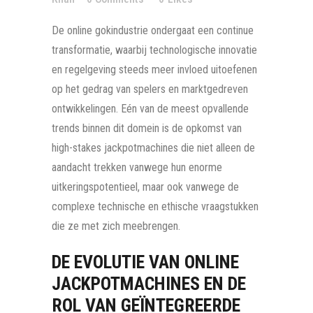
De online gokindustrie ondergaat een continue
transformatie, waarbij technologische innovatie
en regelgeving steeds meer invloed uitoefenen
op het gedrag van spelers en marktgedreven
ontwikkelingen. Eén van de meest opvallende
trends binnen dit domein is de opkomst van
high-stakes jackpotmachines die niet alleen de
aandacht trekken vanwege hun enorme
uitkeringspotentieel, maar ook vanwege de
complexe technische en ethische vraagstukken
die ze met zich meebrengen.
DE EVOLUTIE VAN ONLINE
JACKPOTMACHINES EN DE
ROL VAN GEÏNTEGREERDE