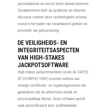
personaliseren en risico’s beter kunnen beheren.
Desalniettemin blijft de juridische en ethische
discussie rondom deze technologieën actueel,
vooral in het kader van verantwoord gokken en
preventie van gokverslaving.
DE VEILIGHEIDS- EN
INTEGRITEITSASPECTEN
VAN HIGH-STAKES
JACKPOTSOFTWARE
High-stakes jackpotmachines (zoals de ‘GATES
OF OLYMPUS 1000’) moeten voldoen aan
strenge certificatie- en reguleringsnormen die
garanderen dat de uitkomsten eerlijk en
onvoorspelbaar blijven. Deze software wordt
vaak gecertificeerd door onafhankelijke