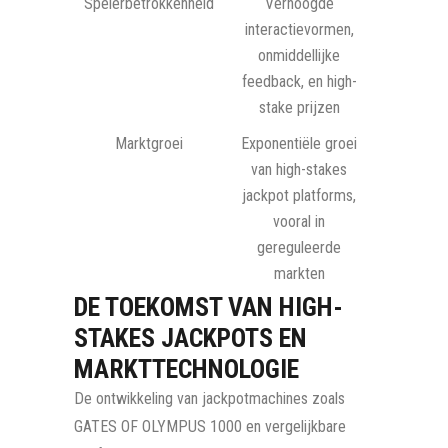
Spelerbetrokkenheid
Verhoogde
interactievormen,
onmiddellijke
feedback, en high-
stake prijzen
Marktgroei
Exponentiële groei
van high-stakes
jackpot platforms,
vooral in
gereguleerde
markten
DE TOEKOMST VAN HIGH-
STAKES JACKPOTS EN
MARKTTECHNOLOGIE
De ontwikkeling van jackpotmachines zoals
GATES OF OLYMPUS 1000 en vergelijkbare