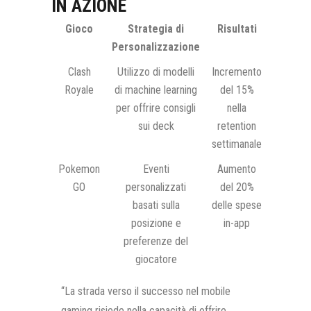
IN AZIONE
Gioco
Strategia di
Risultati
Personalizzazione
Clash
Utilizzo di modelli
Incremento
Royale
di machine learning
del 15%
per offrire consigli
nella
sui deck
retention
settimanale
Pokemon
Eventi
Aumento
GO
personalizzati
del 20%
basati sulla
delle spese
posizione e
in-app
preferenze del
giocatore
“La strada verso il successo nel mobile
gaming risiede nella capacità di offrire