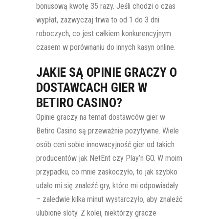
bonusową kwotę 35 razy. Jeśli chodzi o czas
wypłat, zazwyczaj trwa to od 1 do 3 dni
roboczych, co jest całkiem konkurencyjnym
czasem w porównaniu do innych kasyn online.
JAKIE SĄ OPINIE GRACZY O
DOSTAWCACH GIER W
BETIRO CASINO?
Opinie graczy na temat dostawców gier w
Betiro Casino są przeważnie pozytywne. Wiele
osób ceni sobie innowacyjność gier od takich
producentów jak NetEnt czy Play’n GO. W moim
przypadku, co mnie zaskoczyło, to jak szybko
udało mi się znaleźć gry, które mi odpowiadały
– zaledwie kilka minut wystarczyło, aby znaleźć
ulubione sloty. Z kolei, niektórzy gracze