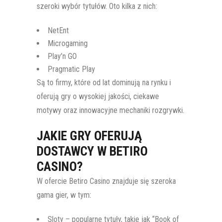
szeroki wybór tytułów. Oto kilka z nich:
NetEnt
Microgaming
Play’n GO
Pragmatic Play
Są to firmy, które od lat dominują na rynku i
oferują gry o wysokiej jakości, ciekawe
motywy oraz innowacyjne mechaniki rozgrywki.
JAKIE GRY OFERUJĄ
DOSTAWCY W BETIRO
CASINO?
W ofercie Betiro Casino znajduje się szeroka
gama gier, w tym:
Sloty – popularne tytuły, takie jak “Book of