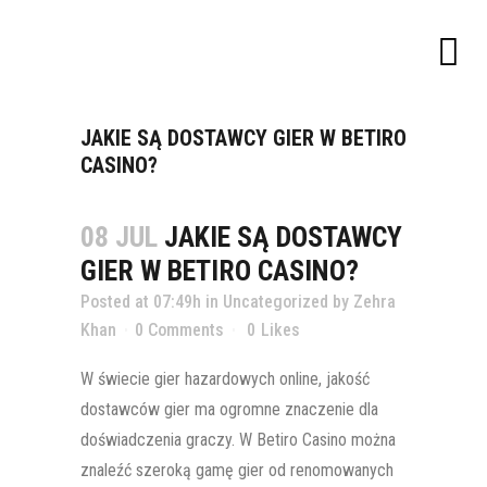
JAKIE SĄ DOSTAWCY GIER W BETIRO
CASINO?
08 JUL
JAKIE SĄ DOSTAWCY
GIER W BETIRO CASINO?
Posted at 07:49h
in
Uncategorized
by
Zehra
Khan
0 Comments
0
Likes
W świecie gier hazardowych online, jakość
dostawców gier ma ogromne znaczenie dla
doświadczenia graczy. W Betiro Casino można
znaleźć szeroką gamę gier od renomowanych