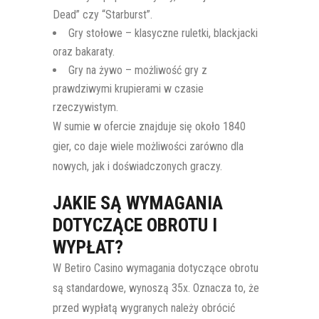
Dead” czy “Starburst”.
Gry stołowe – klasyczne ruletki, blackjacki
oraz bakaraty.
Gry na żywo – możliwość gry z
prawdziwymi krupierami w czasie
rzeczywistym.
W sumie w ofercie znajduje się około 1840
gier, co daje wiele możliwości zarówno dla
nowych, jak i doświadczonych graczy.
JAKIE SĄ WYMAGANIA
DOTYCZĄCE OBROTU I
WYPŁAT?
W Betiro Casino wymagania dotyczące obrotu
są standardowe, wynoszą 35x. Oznacza to, że
przed wypłatą wygranych należy obrócić