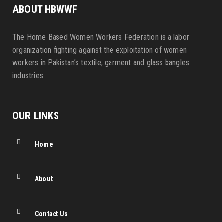
ABOUT HBWWF
The Home Based Women Workers Federation is a labor
organization fighting against the exploitation of women
workers in Pakistan’s textile, garment and glass bangles
industries.
OUR LINKS
Home
About
Contact Us