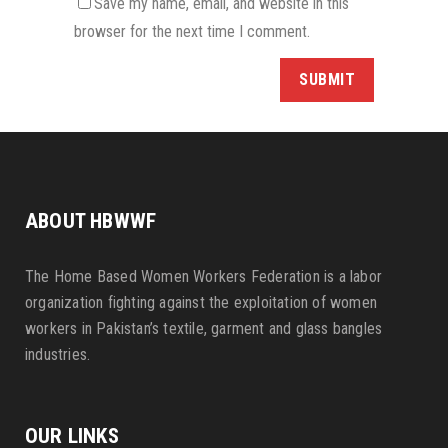
Save my name, email, and website in this
browser for the next time I comment.
ABOUT HBWWF
The Home Based Women Workers Federation is a labor
organization fighting against the exploitation of women
workers in Pakistan’s textile, garment and glass bangles
industries.
OUR LINKS