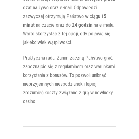
czat na żywo oraz e-mail. Odpowiedzi
zazwyczaj otrzymują Państwo w ciągu
15
minut
na czacie oraz do
24 godzin
na e-mailu.
Warto skorzystać z tej opcji, gdy pojawią się
jakiekolwiek wątpliwości.
Praktyczna rada: Zanim zaczną Państwo grać,
zapoznajcie się z regulaminem oraz warunkami
korzystania z bonusów. To pozwoli uniknąć
nieprzyjemnych niespodzianek i lepiej
zrozumieć koszty związane z grą w newlucky
casino.