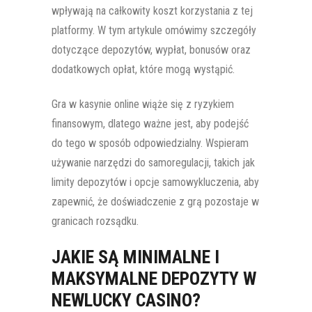
wpływają na całkowity koszt korzystania z tej
platformy. W tym artykule omówimy szczegóły
dotyczące depozytów, wypłat, bonusów oraz
dodatkowych opłat, które mogą wystąpić.
Gra w kasynie online wiąże się z ryzykiem
finansowym, dlatego ważne jest, aby podejść
do tego w sposób odpowiedzialny. Wspieram
używanie narzędzi do samoregulacji, takich jak
limity depozytów i opcje samowykluczenia, aby
zapewnić, że doświadczenie z grą pozostaje w
granicach rozsądku.
JAKIE SĄ MINIMALNE I
MAKSYMALNE DEPOZYTY W
NEWLUCKY CASINO?