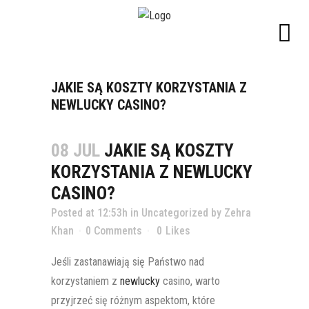
JAKIE SĄ KOSZTY KORZYSTANIA Z
NEWLUCKY CASINO?
08 JUL
JAKIE SĄ KOSZTY
KORZYSTANIA Z NEWLUCKY
CASINO?
Posted at 12:53h
in
Uncategorized
by
Zehra
Khan
0 Comments
0
Likes
Jeśli zastanawiają się Państwo nad
korzystaniem z
newlucky
casino, warto
przyjrzeć się różnym aspektom, które