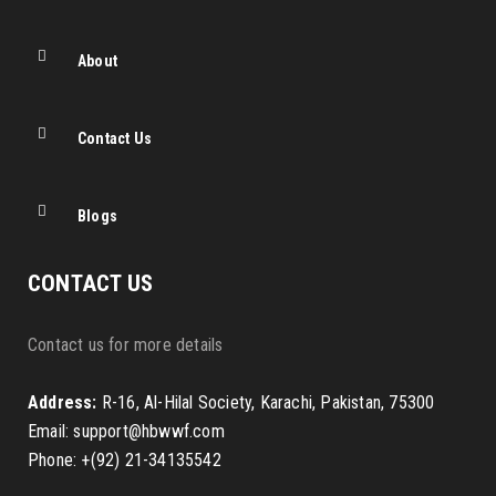
About
Contact Us
Blogs
CONTACT US
Contact us for more details
Address:
R-16, Al-Hilal Society, Karachi, Pakistan, 75300
Email: support@hbwwf.com
Phone: +(92) 21-34135542