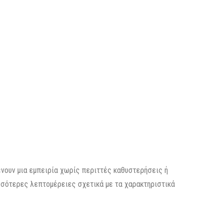
μένουν μια εμπειρία χωρίς περιττές καθυστερήσεις ή
ισσότερες λεπτομέρειες σχετικά με τα χαρακτηριστικά