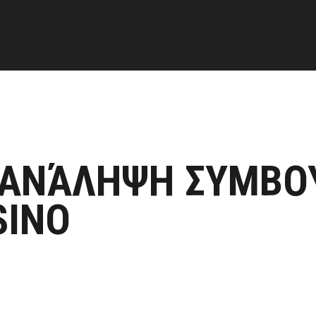
 ΑΝΆΛΗΨΗ ΣΥΜΒΟΥ
SINO