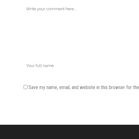
Save my name, email, and website in this browser for th