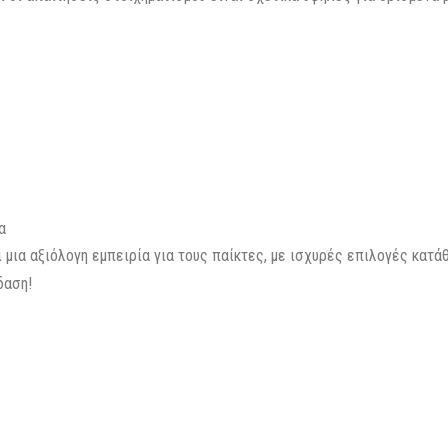
α
ι μια αξιόλογη εμπειρία για τους παίκτες, με ισχυρές επιλογές κατά
δαση!