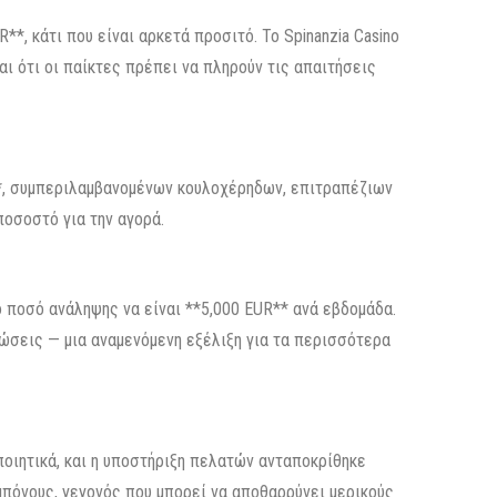
*, κάτι που είναι αρκετά προσιτό. Το Spinanzia Casino
ι ότι οι παίκτες πρέπει να πληρούν τις απαιτήσεις
α**, συμπεριλαμβανομένων κουλοχέρηδων, επιτραπέζιων
ποσοστό για την αγορά.
ο ποσό ανάληψης να είναι **5,000 EUR** ανά εβδομάδα.
ώσεις — μια αναμενόμενη εξέλιξη για τα περισσότερα
ποιητικά, και η υποστήριξη πελατών ανταποκρίθηκε
 μπόνους, γεγονός που μπορεί να αποθαρρύνει μερικούς