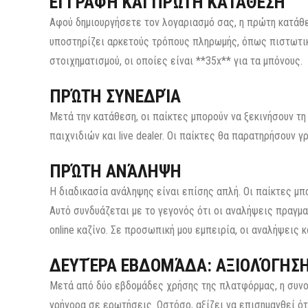
ΕΓΓΡΑΦΉ ΚΑΙ ΠΡΏΤΗ ΚΑΤΆΘΕΣΗ
Αφού δημιουργήσετε τον λογαριασμό σας, η πρώτη κατάθεσ
υποστηρίζει αρκετούς τρόπους πληρωμής, όπως πιστωτικέ
στοιχηματισμού, οι οποίες είναι **35x** για τα μπόνους.
ΠΡΏΤΗ ΣΥΝΕΔΡΊΑ
Μετά την κατάθεση, οι παίκτες μπορούν να ξεκινήσουν τ
παιχνιδιών και live dealer. Οι παίκτες θα παρατηρήσουν 
ΠΡΏΤΗ ΑΝΆΛΗΨΗ
Η διαδικασία ανάληψης είναι επίσης απλή. Οι παίκτες μπ
Αυτό συνδυάζεται με το γεγονός ότι οι αναλήψεις πραγμ
online καζίνο. Σε προσωπική μου εμπειρία, οι αναλήψεις
ΔΕΥΤΈΡΑ ΕΒΔΟΜΆΔΑ: ΑΞΙΟΛΌΓΗΣ
Μετά από δύο εβδομάδες χρήσης της πλατφόρμας, η συνολ
γρήγορα σε ερωτήσεις. Ωστόσο, αξίζει να επισημανθεί ότ