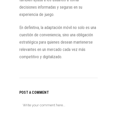
decisiones informadas y seguras en su
experiencia de juego.
En definitiva, la adaptación móvil no solo es una
cuestión de conveniencia, sino una obligación
estratégica para quienes desean mantenerse
relevantes en un mercado cada vez más
competitivo y digitalizado.
POST A COMMENT