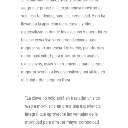
juego que priorizan la experiencia móvil no es
solo una tendencia, sino una necesidad. Esto ha
llevado a la aparición de recursos y blogs
especializados donde los usuarios y operadores
buscan
expertise
y recomendaciones para
mejorar su experiencia. De hecho, plataformas
como bankonbet para móvil ofrecen análisis
exhaustivos, guías y herramientas para sacar el
mejor provecho a los dispositivos portátiles en
el ámbito del juego en línea.
“La clave no solo está en trasladar un sitio
web a móvil, sino en crear una experiencia
integral que aproveche las ventajas de la
movilidad para ofrecer mayor comodidad,