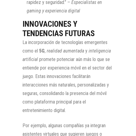
rapidez y seguridad.” –
Especialistas en
gaming y experiencia digital
INNOVACIONES Y
TENDENCIAS FUTURAS
La incorporación de tecnologías emergentes
como el
5G
,
realidad aumentada
y
inteligencia
artificial
promete potenciar aún más lo que se
entiende por experiencia móvil en el sector del
juego. Estas innovaciones facilitarán
interacciones más naturales, personalizadas y
seguras, consolidando la presencia del móvil
como plataforma principal para el
entretenimiento digital.
Por ejemplo, algunas compañías ya integran
asistentes virtuales que sugieren juegos o