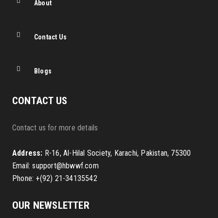
About
Contact Us
Blogs
CONTACT US
Contact us for more details
Address:
R-16, Al-Hilal Society, Karachi, Pakistan, 75300
Email: support@hbwwf.com
Phone: +(92) 21-34135542
OUR NEWSLETTER