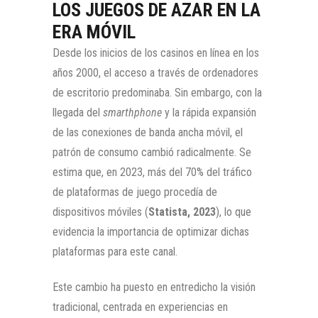
LOS JUEGOS DE AZAR EN LA
ERA MÓVIL
Desde los inicios de los casinos en línea en los
años 2000, el acceso a través de ordenadores
de escritorio predominaba. Sin embargo, con la
llegada del
smarthphone
y la rápida expansión
de las conexiones de banda ancha móvil, el
patrón de consumo cambió radicalmente. Se
estima que, en 2023, más del 70% del tráfico
de plataformas de juego procedía de
dispositivos móviles (
Statista, 2023
), lo que
evidencia la importancia de optimizar dichas
plataformas para este canal.
Este cambio ha puesto en entredicho la visión
tradicional, centrada en experiencias en