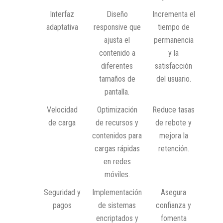
Interfaz
Diseño
Incrementa el
adaptativa
responsive que
tiempo de
ajusta el
permanencia
contenido a
y la
diferentes
satisfacción
tamaños de
del usuario.
pantalla.
Velocidad
Optimización
Reduce tasas
de carga
de recursos y
de rebote y
contenidos para
mejora la
cargas rápidas
retención.
en redes
móviles.
Seguridad y
Implementación
Asegura
pagos
de sistemas
confianza y
encriptados y
fomenta