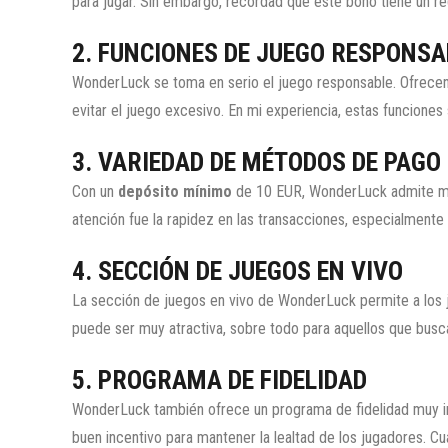
para jugar. Sin embargo, recordad que este bono tiene un re
2. FUNCIONES DE JUEGO RESPONSA
WonderLuck se toma en serio el juego responsable. Ofrecen 
evitar el juego excesivo. En mi experiencia, estas funciones
3. VARIEDAD DE MÉTODOS DE PAGO
Con un
depósito mínimo
de 10 EUR, WonderLuck admite múlt
atención fue la rapidez en las transacciones, especialmente
4. SECCIÓN DE JUEGOS EN VIVO
La sección de juegos en vivo de WonderLuck permite a los ju
puede ser muy atractiva, sobre todo para aquellos que buscan
5. PROGRAMA DE FIDELIDAD
WonderLuck también ofrece un programa de fidelidad muy in
buen incentivo para mantener la lealtad de los jugadores. 