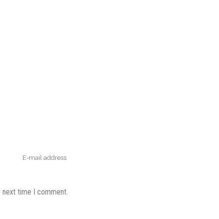
e next time I comment.