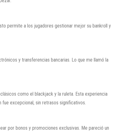
pezar.
to permite a los jugadores gestionar mejor su bankroll y
rónicos y transferencias bancarias. Lo que me llamó la
lásicos como el blackjack y la ruleta. Esta experiencia
fue excepcional, sin retrasos significativos.
jear por bonos y promociones exclusivas. Me pareció un