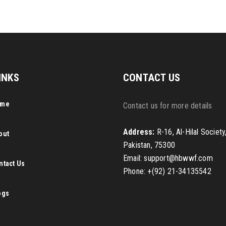
INKS
CONTACT US
ome
Contact us for more details
Address:
R-16, Al-Hilal Society
out
Pakistan, 75300
Email: support@hbwwf.com
ntact Us
Phone: +(92) 21-34135542
ogs