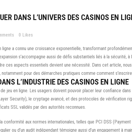
GUER DANS L’UNIVERS DES CASINOS EN LIG
mments
0
Likes
 ligne a connu une croissance exponentielle, transformant profondément
expansion s’accompagne aussi de défis substantiels liés à la sécurité, à l
dre ces aspects essentiels devient une nécessité. Dans cet article, nous 
, notamment pour des démarches pratiques comme comment s’inscrire 
DANS L’INDUSTRIE DES CASINOS EN LIGNE
 de jeu en ligne. Les usagers doivent pouvoir placer leur confiance dan
Layer Security), le cryptage avancé, et des protocoles de vérification r
ficats SSL validés par des autorités reconnues.
t la conformité aux normes internationales, telles que PCI DSS (Payment 
régulier ou d’un audit indépendant témoigne aussi d’un engagement à mai