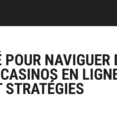
IÉ POUR NAVIGUER
 CASINOS EN LIGNE
T STRATÉGIES