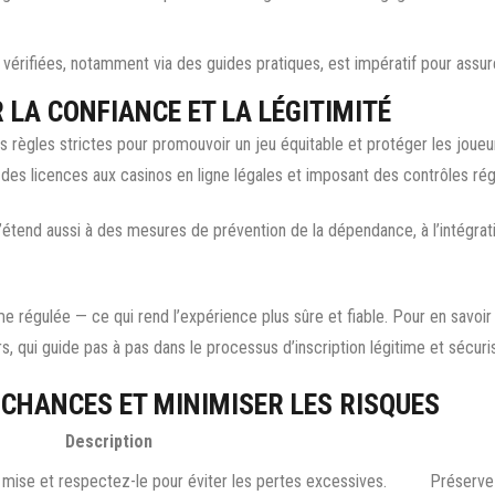
s vérifiées, notamment via des guides pratiques, est impératif pour ass
 LA CONFIANCE ET LA LÉGITIMITÉ
 règles strictes pour promouvoir un jeu équitable et protéger les joueurs
t des licences aux casinos en ligne légales et imposant des contrôles rég
 s’étend aussi à des mesures de prévention de la dépendance, à l’intégra
orme régulée — ce qui rend l’expérience plus sûre et fiable. Pour en savo
, qui guide pas à pas dans le processus d’inscription légitime et sécuri
CHANCES ET MINIMISER LES RISQUES
Description
 mise et respectez-le pour éviter les pertes excessives.
Préserve 