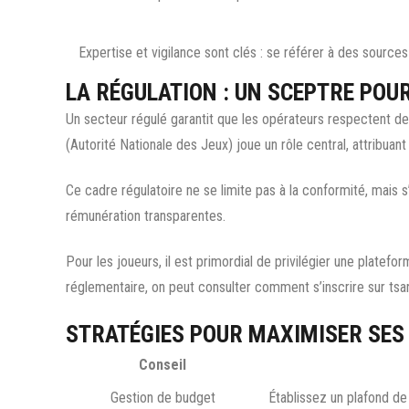
Expertise et vigilance sont clés : se référer à des source
LA RÉGULATION : UN SCEPTRE POUR
Un secteur régulé garantit que les opérateurs respectent des
(Autorité Nationale des Jeux) joue un rôle central, attribuan
Ce cadre régulatoire ne se limite pas à la conformité, mais
rémunération transparentes.
Pour les joueurs, il est primordial de privilégier une platef
réglementaire, on peut consulter comment s’inscrire sur tsars
STRATÉGIES POUR MAXIMISER SES 
Conseil
Gestion de budget
Établissez un plafond de