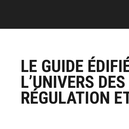
LE GUIDE ÉDIF
L’UNIVERS DES
RÉGULATION E