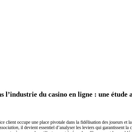
s l’industrie du casino en ligne : une étude
ice client occupe une place pivotale dans la fidélisation des joueurs et 
ssociation
, il devient essentiel d’analyser les leviers qui garantissent la 