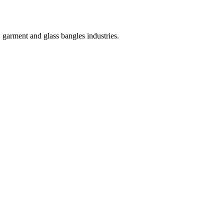
garment and glass bangles industries.