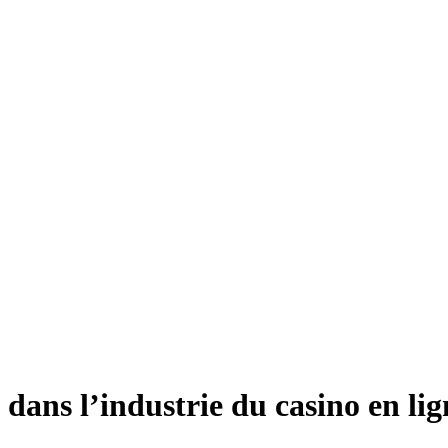
t dans l’industrie du casino en li