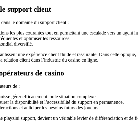
le support client
 dans le domaine du support client :
ons les plus courantes tout en permettant une escalade vers un agent hu
équentes et optimiser les ressources.
ndial diversifié.
antissent une expérience client fluide et rassurante. Dans cette optique, 
 relation client dans l’industrie du casino en ligne.
opérateurs de casino
ateurs de :
uisse gérer efficacement toute situation complexe.
surer la disponibilité et l’accessibilité du support en permanence.
ractions et anticiper les besoins futurs des joueurs.
 playzini support, devient un véritable levier de différenciation et de f