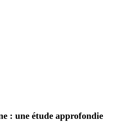
gne : une étude approfondie