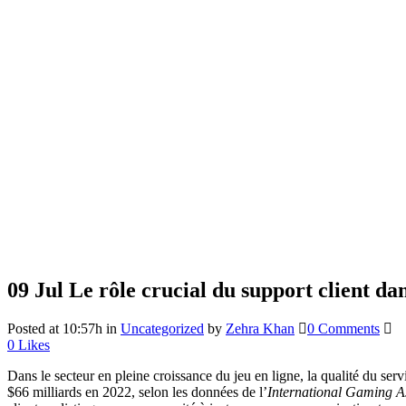
09 Jul
Le rôle crucial du support client dan
Posted at 10:57h
in
Uncategorized
by
Zehra Khan
0 Comments
0
Likes
Dans le secteur en pleine croissance du jeu en ligne, la qualité du serv
$66 milliards en 2022
, selon les données de l’
International Gaming A