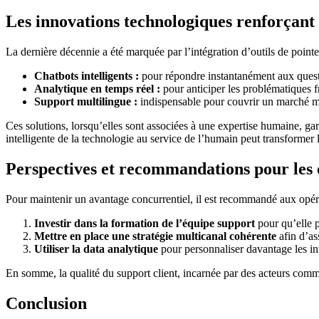
Les innovations technologiques renforçant 
La dernière décennie a été marquée par l’intégration d’outils de pointe
Chatbots intelligents :
pour répondre instantanément aux questi
Analytique en temps réel :
pour anticiper les problématiques fr
Support multilingue :
indispensable pour couvrir un marché mo
Ces solutions, lorsqu’elles sont associées à une expertise humaine, gar
intelligente de la technologie au service de l’humain peut transformer la
Perspectives et recommandations pour les 
Pour maintenir un avantage concurrentiel, il est recommandé aux opér
Investir dans la formation de l’équipe support
pour qu’elle p
Mettre en place une stratégie multicanal cohérente
afin d’as
Utiliser la data analytique
pour personnaliser davantage les inte
En somme, la qualité du support client, incarnée par des acteurs comme
Conclusion