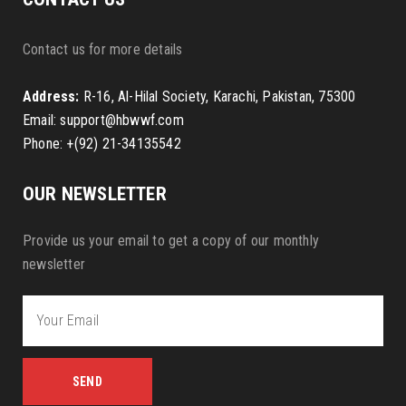
Contact us for more details
Address:
R-16, Al-Hilal Society, Karachi, Pakistan, 75300
Email: support@hbwwf.com
Phone: +(92) 21-34135542
OUR NEWSLETTER
Provide us your email to get a copy of our monthly
newsletter