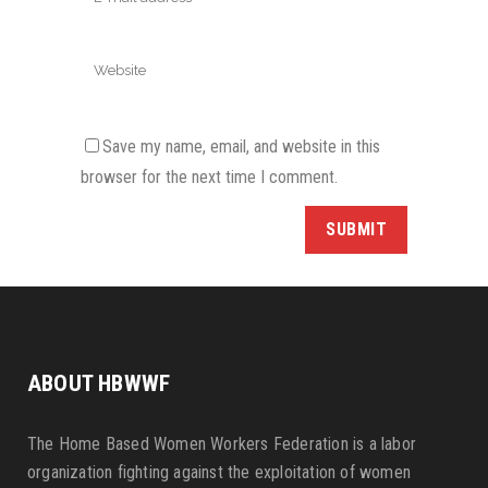
Save my name, email, and website in this
browser for the next time I comment.
ABOUT HBWWF
The Home Based Women Workers Federation is a labor
organization fighting against the exploitation of women