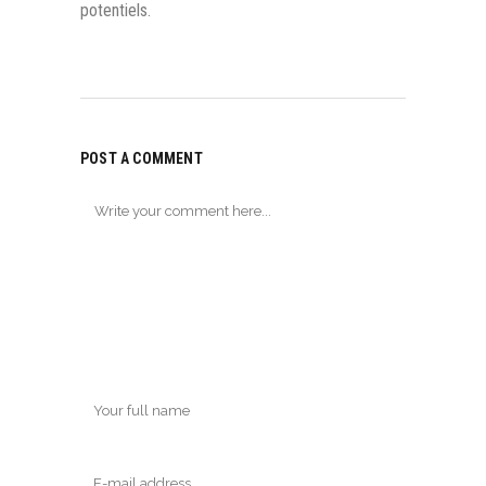
potentiels.
POST A COMMENT