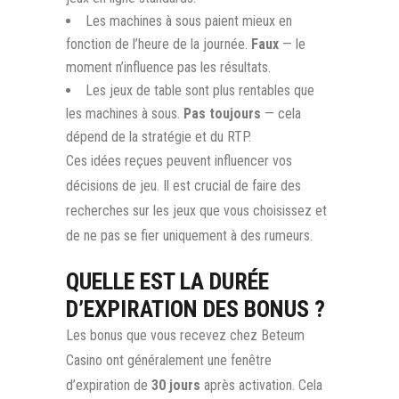
Les machines à sous paient mieux en
fonction de l’heure de la journée.
Faux
— le
moment n’influence pas les résultats.
Les jeux de table sont plus rentables que
les machines à sous.
Pas toujours
— cela
dépend de la stratégie et du RTP.
Ces idées reçues peuvent influencer vos
décisions de jeu. Il est crucial de faire des
recherches sur les jeux que vous choisissez et
de ne pas se fier uniquement à des rumeurs.
QUELLE EST LA DURÉE
D’EXPIRATION DES BONUS ?
Les bonus que vous recevez chez Beteum
Casino ont généralement une fenêtre
d’expiration de
30 jours
après activation. Cela