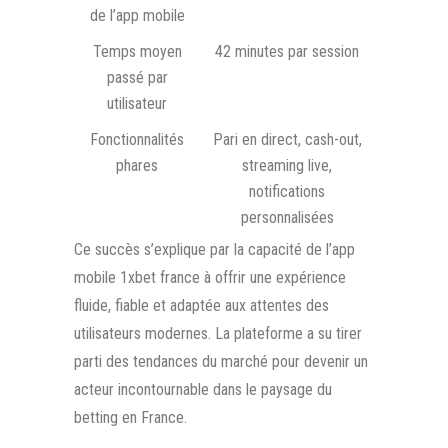
de l’app mobile
Temps moyen
42 minutes par session
passé par
utilisateur
Fonctionnalités
Pari en direct, cash-out,
phares
streaming live,
notifications
personnalisées
Ce succès s’explique par la capacité de l’app
mobile 1xbet france à offrir une expérience
fluide, fiable et adaptée aux attentes des
utilisateurs modernes. La plateforme a su tirer
parti des tendances du marché pour devenir un
acteur incontournable dans le paysage du
betting en France.