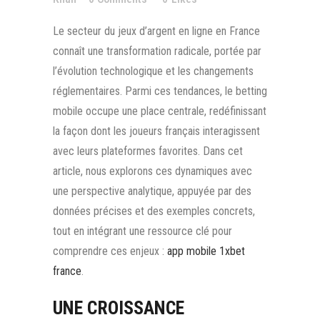
Le secteur du jeux d’argent en ligne en France
connaît une transformation radicale, portée par
l’évolution technologique et les changements
réglementaires. Parmi ces tendances, le betting
mobile occupe une place centrale, redéfinissant
la façon dont les joueurs français interagissent
avec leurs plateformes favorites. Dans cet
article, nous explorons ces dynamiques avec
une perspective analytique, appuyée par des
données précises et des exemples concrets,
tout en intégrant une ressource clé pour
comprendre ces enjeux :
app mobile 1xbet
france
.
UNE CROISSANCE