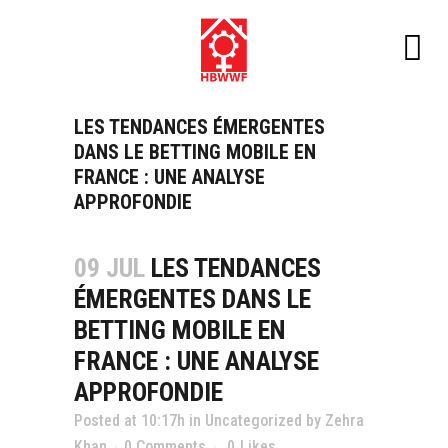
LES TENDANCES ÉMERGENTES
DANS LE BETTING MOBILE EN
FRANCE : UNE ANALYSE
APPROFONDIE
09 JUL
LES TENDANCES
ÉMERGENTES DANS LE
BETTING MOBILE EN
FRANCE : UNE ANALYSE
APPROFONDIE
Posted at 10:17h
in
Uncategorized
by
Zehra
Khan
0 Comments
0
Likes