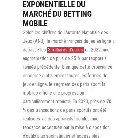
EXPONENTIELLE DU
MARCHÉ DU BETTING
MOBILE
Selon les chiffres de l’Autorité Nationale des
Jeux (ANJ), le marché français du jeu en ligne a
dépassé les
3 milliards d’euros
en 2022, une
augmentation de plus de 25 % par rapport à
l’année précédente. Bien que cette croissance
concerne globalement toutes les formes de
jeux en ligne, le segment des paris sportifs
mobiles affiche une progression
particulièrement robuste. En 2023, près de
70
%
des transactions de paris sportifs ont été
réalisées via des appareils mobiles, une
tendance accentuée par la mise à disposition
d’outils plus sophistiqués et accessibles.