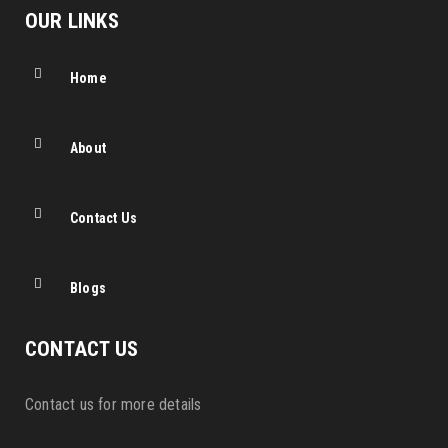
OUR LINKS
Home
About
Contact Us
Blogs
CONTACT US
Contact us for more details