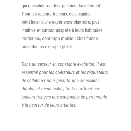
qui consolideront leur position durablement.
Pour les joueurs français, cela signifie
bénéficier d’une expérience plus sûre, plus
intuitive et surtout adaptée à leurs habitudes
modernes, dont l’app mobile 1xbet france
constitue un exemple phare.
Dans un secteur en constante évolution, il est
essentiel pour les opérateurs et les régulateurs
de collaborer pour garantir une croissance
durable et responsable, tout en offrant aux
joueurs français une expérience de pari mobile
à la hauteur de leurs attentes.