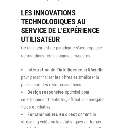
LES INNOVATIONS
TECHNOLOGIQUES AU
SERVICE DE L’EXPÉRIENCE
UTILISATEUR
Ce changement de paradigme s’accompagne
de mutations technologiques majeures :
Intégration de l’intelligence artificielle
pour personnaliser les offres et améliorer la
pertinence des recommandations.
Design responsive
optimisé pour
smartphones et tablettes, offrant une navigation
fluide et intuitive.
Fonctionnalités en direct
comme le
streaming vidéo ou les statistiques en temps