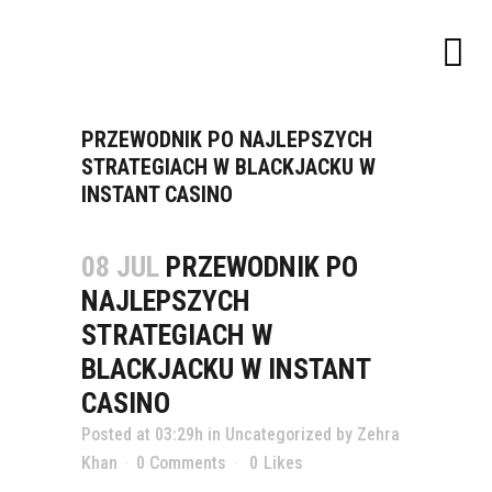
PRZEWODNIK PO NAJLEPSZYCH
STRATEGIACH W BLACKJACKU W
INSTANT CASINO
08 JUL
PRZEWODNIK PO
NAJLEPSZYCH
STRATEGIACH W
BLACKJACKU W INSTANT
CASINO
Posted at 03:29h
in
Uncategorized
by
Zehra
Khan
0 Comments
0
Likes