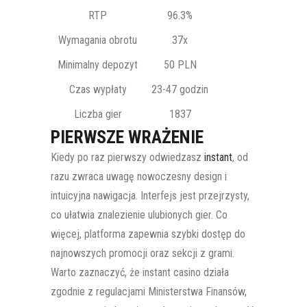
RTP
96.3%
Wymagania obrotu
37x
Minimalny depozyt
50 PLN
Czas wypłaty
23-47 godzin
Liczba gier
1837
PIERWSZE WRAŻENIE
Kiedy po raz pierwszy odwiedzasz
instant
, od
razu zwraca uwagę nowoczesny design i
intuicyjna nawigacja. Interfejs jest przejrzysty,
co ułatwia znalezienie ulubionych gier. Co
więcej, platforma zapewnia szybki dostęp do
najnowszych promocji oraz sekcji z grami.
Warto zaznaczyć, że instant casino działa
zgodnie z regulacjami Ministerstwa Finansów,