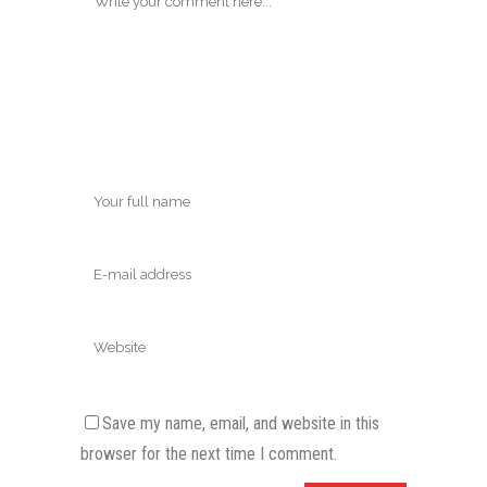
Save my name, email, and website in this
browser for the next time I comment.