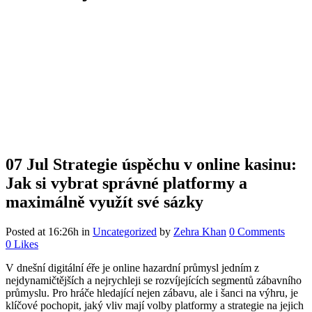
07 Jul
Strategie úspěchu v online kasinu:
Jak si vybrat správné platformy a
maximálně využít své sázky
Posted at 16:26h
in
Uncategorized
by
Zehra Khan
0 Comments
0
Likes
V dnešní digitální éře je online hazardní průmysl jedním z
nejdynamičtějších a nejrychleji se rozvíjejících segmentů zábavního
průmyslu. Pro hráče hledající nejen zábavu, ale i šanci na výhru, je
klíčové pochopit, jaký vliv mají volby platformy a strategie na jejich