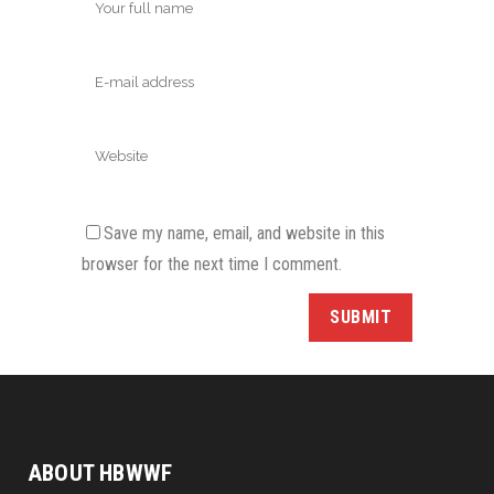
Save my name, email, and website in this
browser for the next time I comment.
ABOUT HBWWF