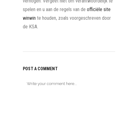
verhogen. Vergeet niet om verantwoordelijk te
spelen en u aan de regels van de
officiële site
winwin
te houden, zoals voorgeschreven door
de KSA.
POST A COMMENT