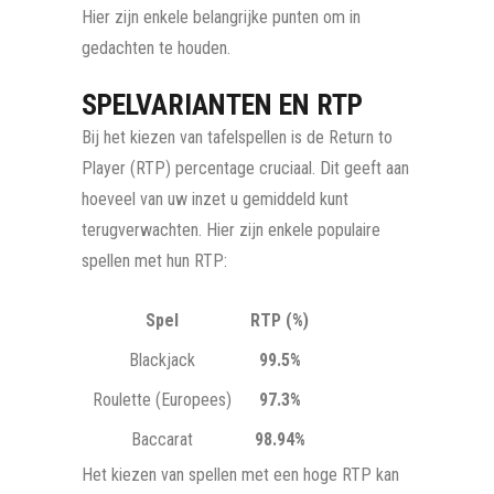
Hier zijn enkele belangrijke punten om in
gedachten te houden.
SPELVARIANTEN EN RTP
Bij het kiezen van tafelspellen is de Return to
Player (RTP) percentage cruciaal. Dit geeft aan
hoeveel van uw inzet u gemiddeld kunt
terugverwachten. Hier zijn enkele populaire
spellen met hun RTP:
Spel
RTP (%)
Blackjack
99.5%
Roulette (Europees)
97.3%
Baccarat
98.94%
Het kiezen van spellen met een hoge RTP kan