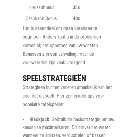
Herlaadbonus
35x
Cashback Bonus
40x
Het is essentieel om deze vereisten te
begrijpen. Anders kunt u in de problemen
komen bij het opnemen van uw winsten.
Bonussen zijn een aanvulling, maar de
voorwaarden zijn vaak uitdagend.
SPEELSTRATEGIEËN
Strategieën kunnen variëren afhankelijk van het
spel dat u speelt. Hier zijn enkele tips voor
populaire tafelspellen:
Blackjack:
Gebruik de basisstrategie om uw
kansen te maximaliseren. Dit omvat het weten
wanneer te splitsen, verdubbelen of passen.