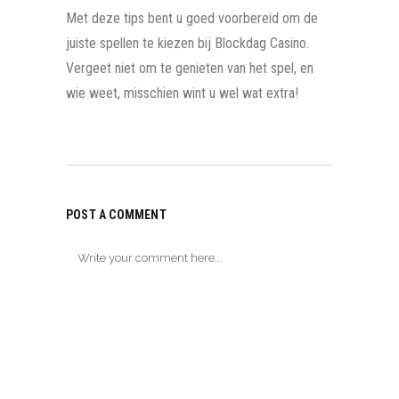
Met deze tips bent u goed voorbereid om de
juiste spellen te kiezen bij Blockdag Casino.
Vergeet niet om te genieten van het spel, en
wie weet, misschien wint u wel wat extra!
POST A COMMENT