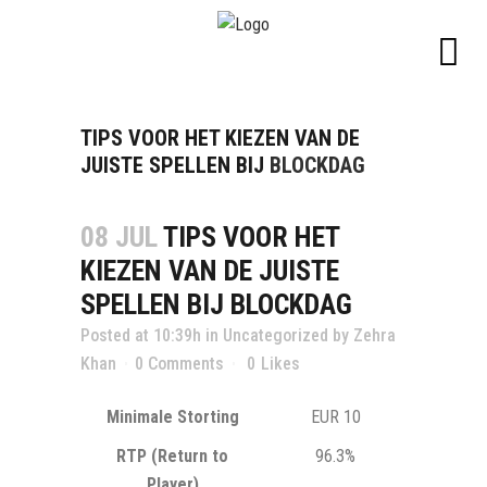
TIPS VOOR HET KIEZEN VAN DE
JUISTE SPELLEN BIJ
BLOCKDAG
08 JUL
TIPS VOOR HET
KIEZEN VAN DE JUISTE
SPELLEN BIJ
BLOCKDAG
Posted at 10:39h
in
Uncategorized
by
Zehra
Khan
0 Comments
0
Likes
Minimale Storting
EUR 10
RTP (Return to
96.3%
Player)