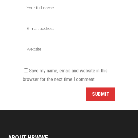
Save my name, email, and website in this
browser for the next time I comment.
ABOUT HBWWF