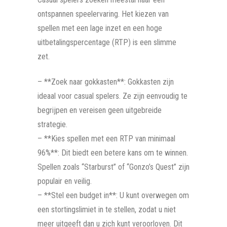
ontspannen speelervaring. Het kiezen van
spellen met een lage inzet en een hoge
uitbetalingspercentage (RTP) is een slimme
zet.
– **Zoek naar gokkasten**: Gokkasten zijn
ideaal voor casual spelers. Ze zijn eenvoudig te
begrijpen en vereisen geen uitgebreide
strategie.
– **Kies spellen met een RTP van minimaal
96%**: Dit biedt een betere kans om te winnen.
Spellen zoals “Starburst” of “Gonzo’s Quest” zijn
populair en veilig.
– **Stel een budget in**: U kunt overwegen om
een stortingslimiet in te stellen, zodat u niet
meer uitgeeft dan u zich kunt veroorloven. Dit