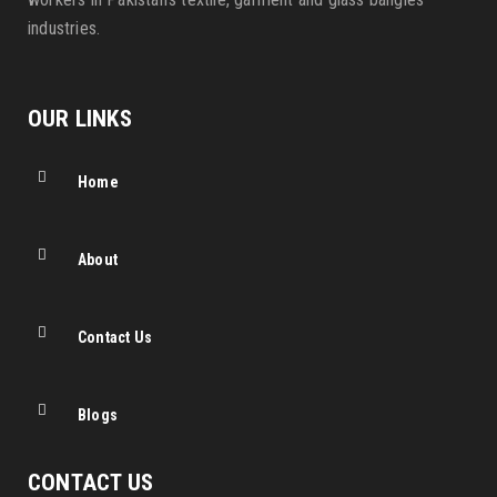
industries.
OUR LINKS
Home
About
Contact Us
Blogs
CONTACT US