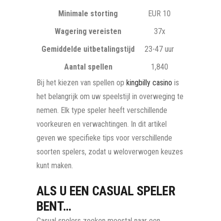
Minimale storting
EUR 10
Wagering vereisten
37x
Gemiddelde uitbetalingstijd
23-47 uur
Aantal spellen
1,840
Bij het kiezen van spellen op
kingbilly casino
is
het belangrijk om uw speelstijl in overweging te
nemen. Elk type speler heeft verschillende
voorkeuren en verwachtingen. In dit artikel
geven we specifieke tips voor verschillende
soorten spelers, zodat u weloverwogen keuzes
kunt maken.
ALS U EEN CASUAL SPELER
BENT…
Casual spelers zoeken meestal naar een