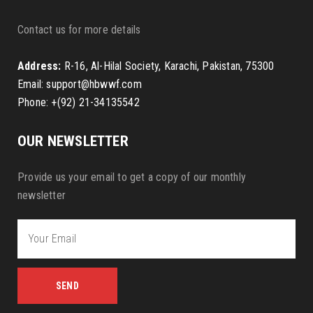
Contact us for more details
Address:
R-16, Al-Hilal Society, Karachi, Pakistan, 75300
Email: support@hbwwf.com
Phone: +(92) 21-34135542
OUR NEWSLETTER
Provide us your email to get a copy of our monthly
newsletter