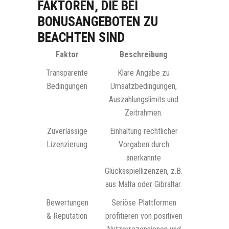
FAKTOREN, DIE BEI
BONUSANGEBOTEN ZU
BEACHTEN SIND
Faktor
Beschreibung
Transparente
Klare Angabe zu
Bedingungen
Umsatzbedingungen,
Auszahlungslimits und
Zeitrahmen.
Zuverlässige
Einhaltung rechtlicher
Lizenzierung
Vorgaben durch
anerkannte
Glücksspiellizenzen, z.B.
aus Malta oder Gibraltar.
Bewertungen
Seriöse Plattformen
& Reputation
profitieren von positiven