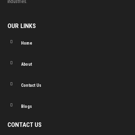
industries.
OUR LINKS
Home
About
Contact Us
Blogs
CONTACT US