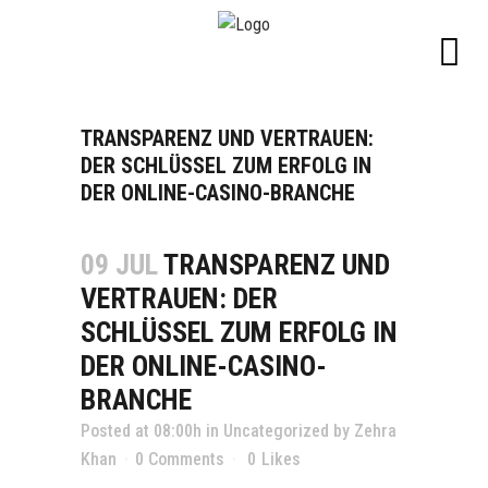
TRANSPARENZ UND VERTRAUEN:
DER SCHLÜSSEL ZUM ERFOLG IN
DER ONLINE-CASINO-BRANCHE
09 JUL
TRANSPARENZ UND
VERTRAUEN: DER
SCHLÜSSEL ZUM ERFOLG IN
DER ONLINE-CASINO-
BRANCHE
Posted at 08:00h
in
Uncategorized
by
Zehra
Khan
0 Comments
0
Likes