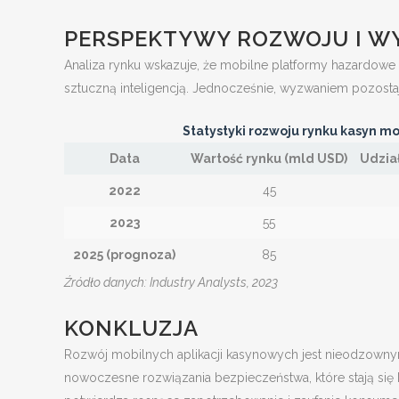
PERSPEKTYWY ROZWOJU I W
Analiza rynku wskazuje, że mobilne platformy hazardowe 
sztuczną inteligencją. Jednocześnie, wyzwaniem pozos
Statystyki rozwoju rynku kasyn mo
Data
Wartość rynku (mld USD)
Udział
2022
45
2023
55
2025 (prognoza)
85
Źródło danych: Industry Analysts, 2023
KONKLUZJA
Rozwój mobilnych aplikacji kasynowych jest nieodzownym
nowoczesne rozwiązania bezpieczeństwa, które stają się 