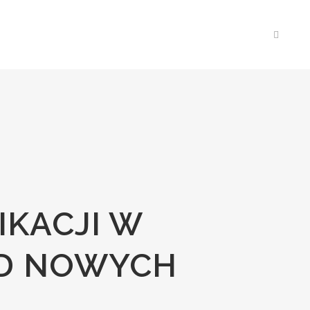
KACJI W
ĄD NOWYCH