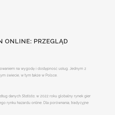
N ONLINE: PRZEGLĄD
bowaniem na wygodę i dostępność usług. Jednym z
łym świecie, w tym także w Polsce.
edług danych
Statista
, w 2022 roku globalny rynek gier
o rynku hazardu online. Dla porównania, tradycyjne