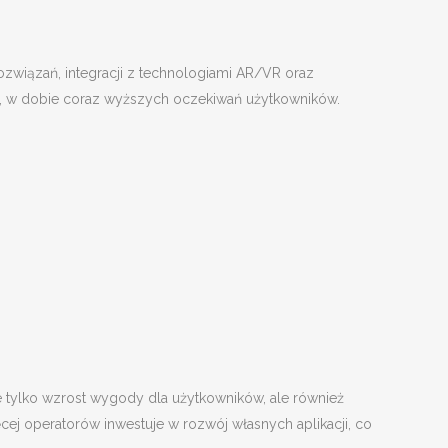
ozwiązań, integracji z technologiami AR/VR oraz
, w dobie coraz wyższych oczekiwań użytkowników.
 tylko wzrost wygody dla użytkowników, ale również
ej operatorów inwestuje w rozwój własnych aplikacji, co