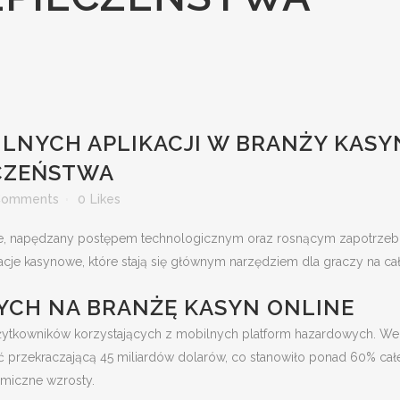
LNYCH APLIKACJI W BRANŻY KASY
CZEŃSTWA
Comments
0
Likes
je, napędzany postępem technologicznym oraz rosnącym zapotrze
acje kasynowe, które stają się głównym narzędziem dla graczy na ca
CH NA BRANŻĘ KASYN ONLINE
 użytkowników korzystających z mobilnych platform hazardowych. W
przekraczającą 45 miliardów dolarów, co stanowiło ponad 60% całeg
amiczne wzrosty.