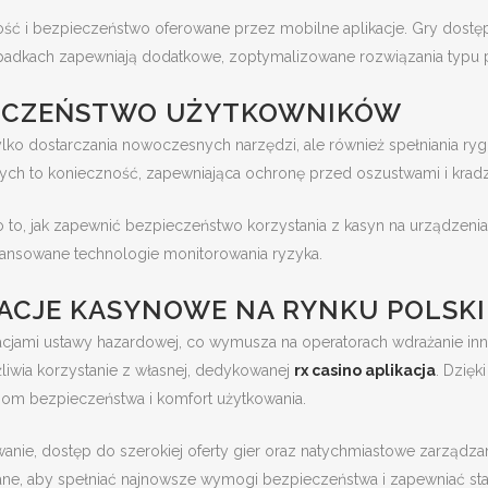
ość i bezpieczeństwo oferowane przez mobilne aplikacje. Gry dostęp
padkach zapewniają dodatkowe, zoptymalizowane rozwiązania typu pu
PIECZEŃSTWO UŻYTKOWNIKÓW
lko dostarczania nowoczesnych narzędzi, ale również spełniania r
nych to konieczność, zapewniająca ochronę przed oszustwami i krad
 to, jak zapewnić bezpieczeństwo korzystania z kasyn na urządzenia
awansowane technologie monitorowania ryzyka.
KACJE KASYNOWE NA RYNKU POLSK
ulacjami ustawy hazardowej, co wymusza na operatorach wdrażanie i
żliwia korzystanie z własnej, dedykowanej
rx casino aplikacja
. Dzięk
iom bezpieczeństwa i komfort użytkowania.
wanie, dostęp do szerokiej oferty gier oraz natychmiastowe zarządz
izowane, aby spełniać najnowsze wymogi bezpieczeństwa i zapewniać st