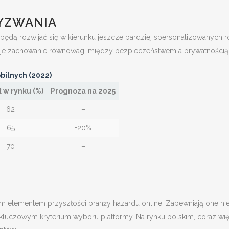
YZWANIA
będą rozwijać się w kierunku jeszcze bardziej spersonalizowanych r
taje zachowanie równowagi między bezpieczeństwem a prywatnością
bilnych (2022)
 w rynku (%)
Prognoza na 2025
62
–
65
+20%
70
–
 elementem przyszłości branży hazardu online. Zapewniają one nie
kluczowym kryterium wyboru platformy. Na rynku polskim, coraz więc